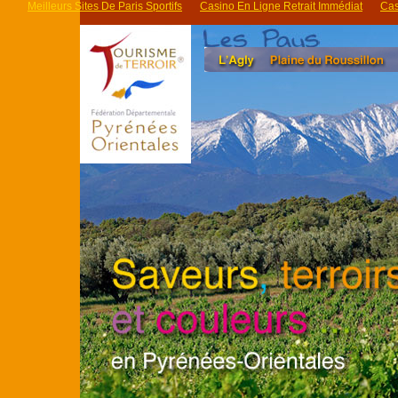
Meilleurs Sites De Paris Sportifs
Casino En Ligne Retrait Immédiat
Cas