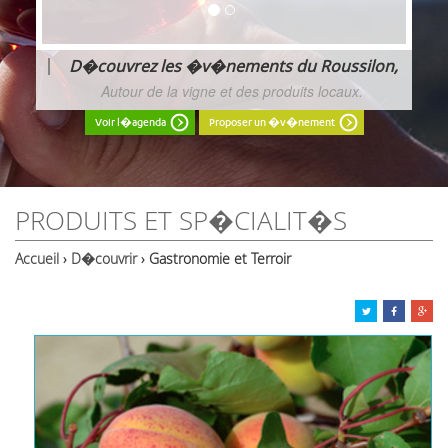
lon,
Les Rendez-Vous Gourmands - Automne 20
Balades, d�gustations, visites, festivals et activit�
vous attendent pour prolonger l'�t�. Retrouvez
l'agenda des Rendez-Vous Gourmands de cet Automn
Voir l�agenda
Proposer un �v�nement
PRODUITS ET SP�CIALIT�S
Accueil
›
D�couvrir
› Gastronomie et Terroir