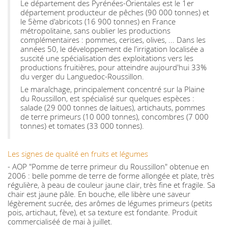
Le département des Pyrénées-Orientales est le 1er
département producteur de pêches (90 000 tonnes) et
le 5ème d'abricots (16 900 tonnes) en France
métropolitaine, sans oublier les productions
complémentaires : pommes, cerises, olives, ... Dans les
années 50, le développement de l'irrigation localisée a
suscité une spécialisation des exploitations vers les
productions fruitières, pour atteindre aujourd'hui 33%
du verger du Languedoc-Roussillon.
Le maraîchage, principalement concentré sur la Plaine
du Roussillon, est spécialisé sur quelques espèces :
salade (29 000 tonnes de laitues), artichauts, pommes
de terre primeurs (10 000 tonnes), concombres (7 000
tonnes) et tomates (33 000 tonnes).
Les signes de qualité en fruits et légumes
- AOP "Pomme de terre primeur du Roussillon" obtenue en
2006 : belle pomme de terre de forme allongée et plate, très
régulière, à peau de couleur jaune clair, très fine et fragile. Sa
chair est jaune pâle. En bouche, elle libère une saveur
légèrement sucrée, des arômes de légumes primeurs (petits
pois, artichaut, fève), et sa texture est fondante. Produit
commercialiséé de mai à juillet.