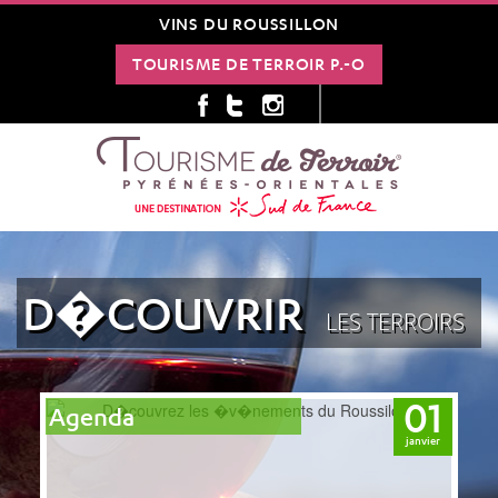
VINS DU ROUSSILLON
TOURISME DE TERROIR P.-O
D�COUVRIR
LES TERROIRS
01
0
Agenda
janvier
janvie