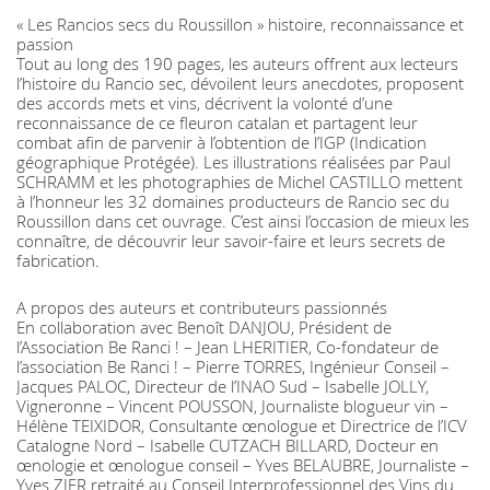
« Les Rancios secs du Roussillon » histoire, reconnaissance et
passion
Tout au long des 190 pages, les auteurs offrent aux lecteurs
l’histoire du Rancio sec, dévoilent leurs anecdotes, proposent
des accords mets et vins, décrivent la volonté d’une
reconnaissance de ce fleuron catalan et partagent leur
combat afin de parvenir à l’obtention de l’IGP (Indication
géographique Protégée). Les illustrations réalisées par Paul
SCHRAMM et les photographies de Michel CASTILLO mettent
à l’honneur les 32 domaines producteurs de Rancio sec du
Roussillon dans cet ouvrage. C’est ainsi l’occasion de mieux les
connaître, de découvrir leur savoir-faire et leurs secrets de
fabrication.
A propos des auteurs et contributeurs passionnés
En collaboration avec Benoît DANJOU, Président de
l’Association Be Ranci ! – Jean LHERITIER, Co-fondateur de
l’association Be Ranci ! – Pierre TORRES, Ingénieur Conseil –
Jacques PALOC, Directeur de l’INAO Sud – Isabelle JOLLY,
Vigneronne – Vincent POUSSON, Journaliste blogueur vin –
Hélène TEIXIDOR, Consultante œnologue et Directrice de l’ICV
Catalogne Nord – Isabelle CUTZACH BILLARD, Docteur en
œnologie et œnologue conseil – Yves BELAUBRE, Journaliste –
Yves ZIER retraité au Conseil Interprofessionnel des Vins du