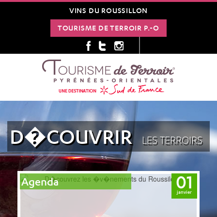
VINS DU ROUSSILLON
TOURISME DE TERROIR P.-O
D�COUVRIR
LES TERROIRS
01
Agenda
janvier