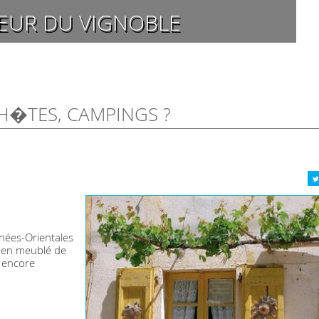
EUR DU VIGNOBLE
H�TES, CAMPINGS ?
nées-Orientales
t en meublé de
u encore