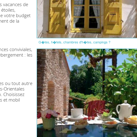
es vacances de
étoiles,
de votre budget
ent de la
G�tes, h�tels, chambres d'h�tes, campings ?
ces conviviales,
hébergement : les
es ou tout autre
s-Orientales
n. Choisissez
s et mobil