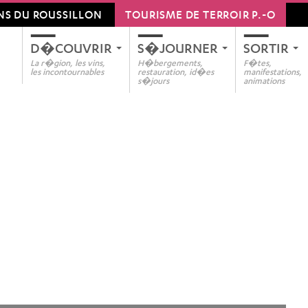
NS DU ROUSSILLON
TOURISME DE TERROIR P.-O
D�COUVRIR
S�JOURNER
SORTIR
...
...
..
La r�gion, les vins,
H�bergements,
F�tes,
les incontournables
restauration, id�es
manifestations,
s�jours
animations
Agenda
D�couvre
Autour
Voir l�ag