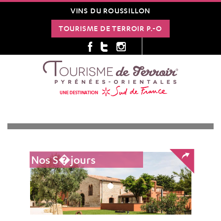
VINS DU ROUSSILLON
TOURISME DE TERROIR P.-O
Nos S�jours