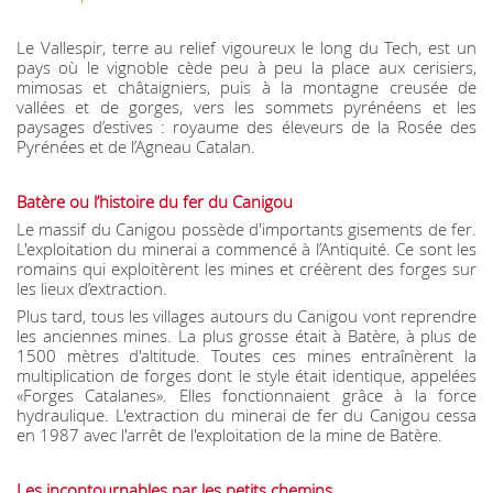
Le Vallespir, terre au relief vigoureux le long du Tech, est un
pays où le vignoble cède peu à peu la place aux cerisiers,
mimosas et châtaigniers, puis à la montagne creusée de
vallées et de gorges, vers les sommets pyrénéens et les
paysages d’estives : royaume des éleveurs de la Rosée des
Pyrénées et de l’Agneau Catalan.
Batère ou l’histoire du fer du Canigou
Le massif du Canigou possède d'importants gisements de fer.
L'exploitation du minerai a commencé à l’Antiquité. Ce sont les
romains qui exploitèrent les mines et créèrent des forges sur
les lieux d’extraction.
Plus tard, tous les villages autours du Canigou vont reprendre
les anciennes mines. La plus grosse était à Batère, à plus de
1500 mètres d'altitude. Toutes ces mines entraînèrent la
multiplication de forges dont le style était identique, appelées
«Forges Catalanes». Elles fonctionnaient grâce à la force
hydraulique. L'extraction du minerai de fer du Canigou cessa
en 1987 avec l'arrêt de l'exploitation de la mine de Batère.
Les incontournables par les petits chemins