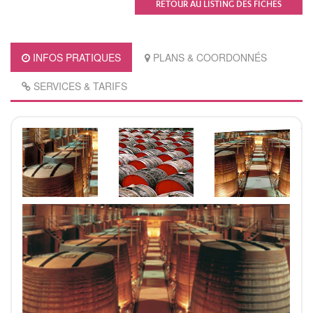
RETOUR AU LISTING DES FICHES
INFOS PRATIQUES
PLANS & COORDONNÉS
SERVICES & TARIFS