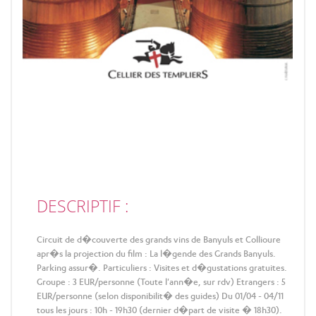
DESCRIPTIF :
Circuit de d�couverte des grands vins de Banyuls et Collioure
apr�s la projection du film : La l�gende des Grands Banyuls.
Parking assur�. Particuliers : Visites et d�gustations gratuites.
Groupe : 3 EUR/personne (Toute l'ann�e, sur rdv) Etrangers : 5
EUR/personne (selon disponibilit� des guides) Du 01/04 - 04/11
tous les jours : 10h - 19h30 (dernier d�part de visite � 18h30).