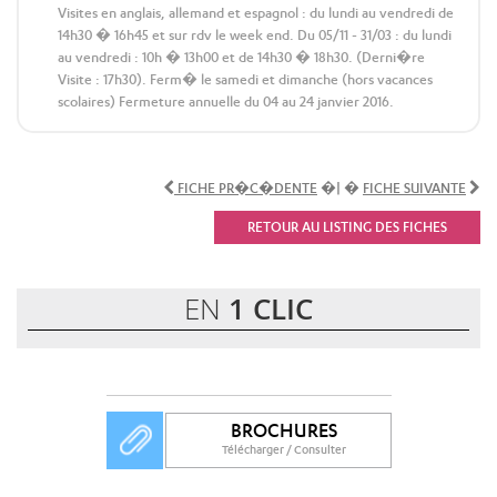
Visites en anglais, allemand et espagnol : du lundi au vendredi de
14h30 � 16h45 et sur rdv le week end. Du 05/11 - 31/03 : du lundi
au vendredi : 10h � 13h00 et de 14h30 � 18h30. (Derni�re
Visite : 17h30). Ferm� le samedi et dimanche (hors vacances
scolaires) Fermeture annuelle du 04 au 24 janvier 2016.
FICHE PR�C�DENTE
�| �
FICHE SUIVANTE
RETOUR AU LISTING DES FICHES
EN
1 CLIC
BROCHURES
Télécharger / Consulter