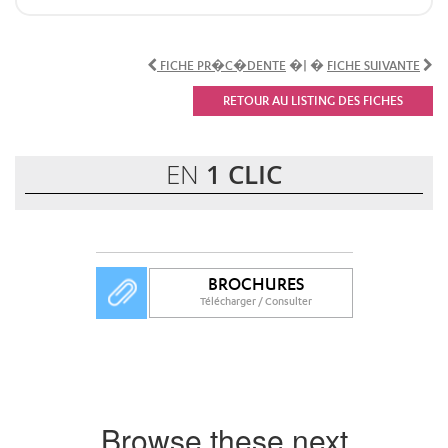
FICHE PR�C�DENTE
�| �
FICHE SUIVANTE
RETOUR AU LISTING DES FICHES
EN
1 CLIC
BROCHURES
Télécharger / Consulter
Browse these next