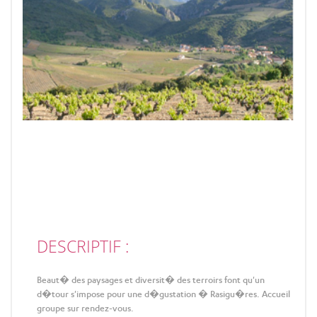
DESCRIPTIF :
Beaut� des paysages et diversit� des terroirs font qu'un
d�tour s'impose pour une d�gustation � Rasigu�res. Accueil
groupe sur rendez-vous.