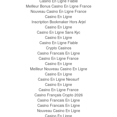
Casino En Ligne Fiable
Meilleur Bonus Casino En Ligne France
Nouveau Casino En Ligne France
Casino En Ligne
Inscription Bookmaker Hors Arjel
Casino En Ligne
Casino En Ligne Sans Kyc
Casino En Ligne
Casino En Ligne Fiable
Crypto Casinos
Casino Francais En Ligne
Casino En Ligne France
Casino En Ligne
Meilleur Nouveau Casino En Ligne
Casino En Ligne
Casino En Ligne Neosurf
Casino En Ligne
Casino En Ligne France
Casino Français Crypto 2026
Casino Francais En Ligne
Casino Francais En Ligne
Nouveau Casino En Ligne
Casino En Ligne