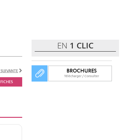
EN
1 CLIC
BROCHURES
 SUIVANTE
Télécharger / Consulter
 FICHES