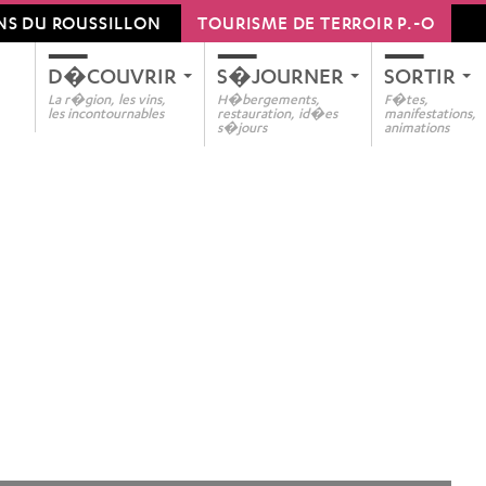
NS DU ROUSSILLON
TOURISME DE TERROIR P.-O
D�COUVRIR
S�JOURNER
SORTIR
...
...
..
La r�gion, les vins,
H�bergements,
F�tes,
les incontournables
restauration, id�es
manifestations,
s�jours
animations