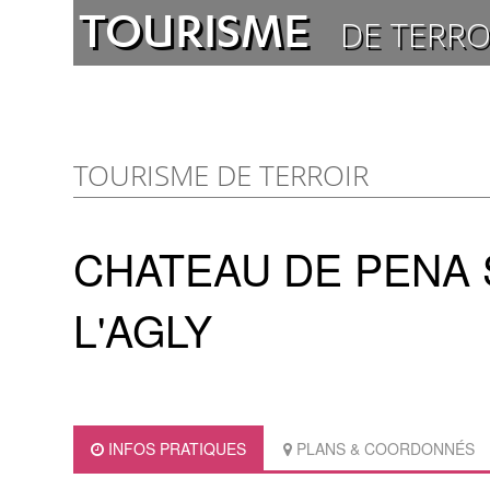
TOURISME
DE TERRO
TOURISME DE TERROIR
CHATEAU DE PENA
L'AGLY
INFOS PRATIQUES
PLANS & COORDONNÉS