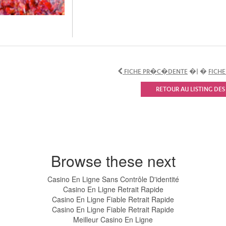
FICHE PR�C�DENTE
�| �
FICHE
RETOUR AU LISTING DES
Browse these next
Casino En Ligne Sans Contrôle D'identité
Casino En Ligne Retrait Rapide
Casino En Ligne Fiable Retrait Rapide
Casino En Ligne Fiable Retrait Rapide
Meilleur Casino En Ligne