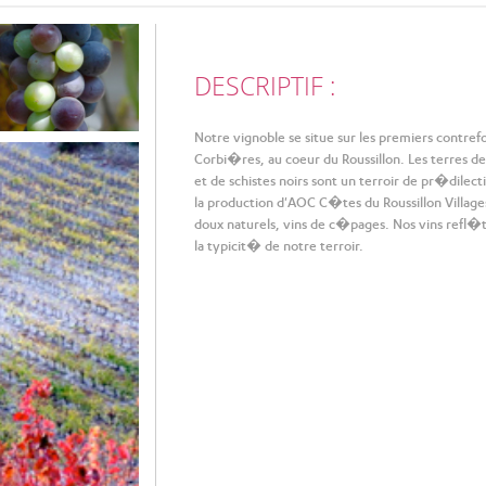
DESCRIPTIF :
Notre vignoble se situe sur les premiers contref
Corbi�res, au coeur du Roussillon. Les terres d
et de schistes noirs sont un terroir de pr�dilect
la production d'AOC C�tes du Roussillon Villages
doux naturels, vins de c�pages. Nos vins refl�
la typicit� de notre terroir.