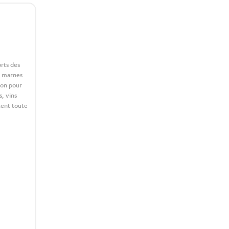
orts des
e marnes
ion pour
, vins
tent toute