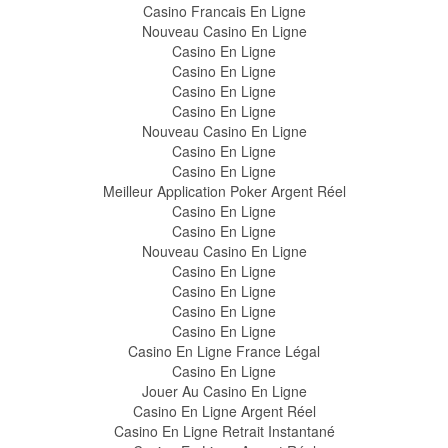
Casino Francais En Ligne
Nouveau Casino En Ligne
Casino En Ligne
Casino En Ligne
Casino En Ligne
Casino En Ligne
Nouveau Casino En Ligne
Casino En Ligne
Casino En Ligne
Meilleur Application Poker Argent Réel
Casino En Ligne
Casino En Ligne
Nouveau Casino En Ligne
Casino En Ligne
Casino En Ligne
Casino En Ligne
Casino En Ligne
Casino En Ligne France Légal
Casino En Ligne
Jouer Au Casino En Ligne
Casino En Ligne Argent Réel
Casino En Ligne Retrait Instantané