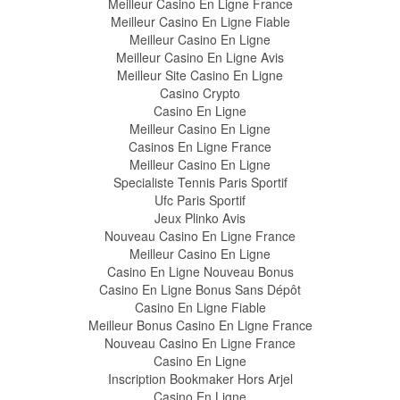
Meilleur Casino En Ligne France
Meilleur Casino En Ligne Fiable
Meilleur Casino En Ligne
Meilleur Casino En Ligne Avis
Meilleur Site Casino En Ligne
Casino Crypto
Casino En Ligne
Meilleur Casino En Ligne
Casinos En Ligne France
Meilleur Casino En Ligne
Specialiste Tennis Paris Sportif
Ufc Paris Sportif
Jeux Plinko Avis
Nouveau Casino En Ligne France
Meilleur Casino En Ligne
Casino En Ligne Nouveau Bonus
Casino En Ligne Bonus Sans Dépôt
Casino En Ligne Fiable
Meilleur Bonus Casino En Ligne France
Nouveau Casino En Ligne France
Casino En Ligne
Inscription Bookmaker Hors Arjel
Casino En Ligne