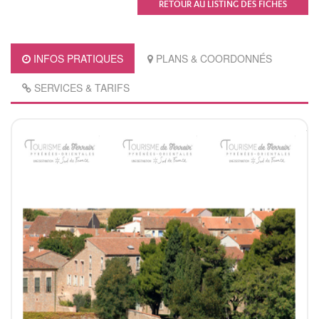
RETOUR AU LISTING DES FICHES
INFOS PRATIQUES
PLANS & COORDONNÉS
SERVICES & TARIFS