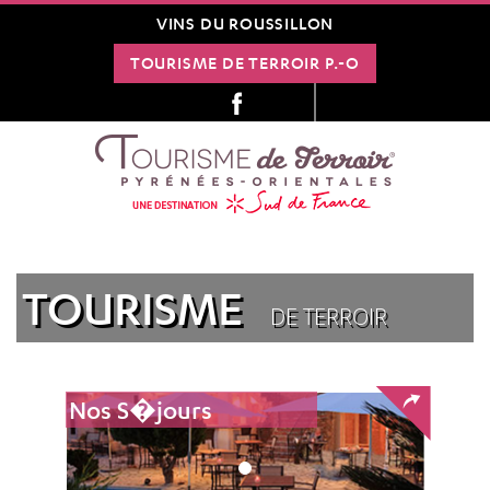
VINS DU ROUSSILLON
TOURISME DE TERROIR P.-O
TOURISME
DE TERROIR
Nos S�jours