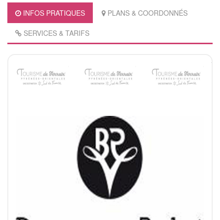
INFOS PRATIQUES
PLANS & COORDONNÉS
SERVICES & TARIFS