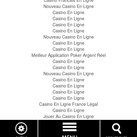
Nouveau Casino En Ligne
Casino En Ligne
Casino En Ligne
Casino En Ligne
Casino En Ligne
Nouveau Casino En Ligne
Casino En Ligne
Casino En Ligne
Meilleur Application Poker Argent Réel
Casino En Ligne
Casino En Ligne
Nouveau Casino En Ligne
Casino En Ligne
Casino En Ligne
Casino En Ligne
Casino En Ligne
Casino En Ligne France Légal
Casino En Ligne
Jouer Au Casino En Ligne
Casino En Ligne Argent Réel
Toggle
Toggle
Toggle
Casino En Ligne Retrait Instantané
navigation
navigation
navigation
Casino En Ligne Argent Réel