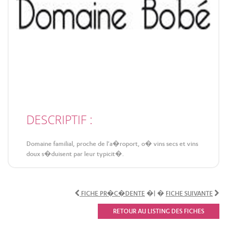
DESCRIPTIF :
Domaine familial, proche de l'a�roport, o� vins secs et vins
doux s�duisent par leur typicit�.
FICHE PR�C�DENTE
�| �
FICHE SUIVANTE
RETOUR AU LISTING DES FICHES