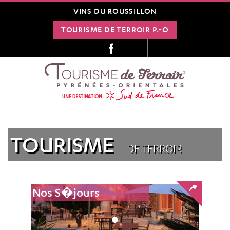
VINS DU ROUSSILLON
TOURISME DE TERROIR P.-O
TOURISME
DE TERROIR
Nos S�jours