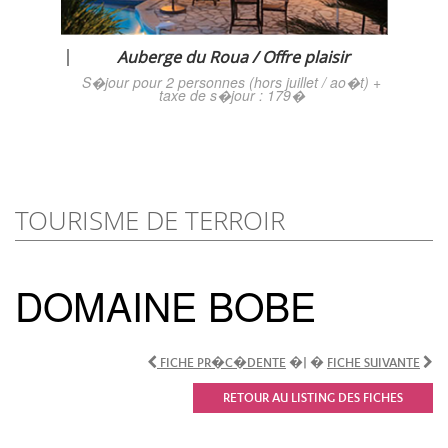
Auberge du Roua / Offre plaisir
S�jour pour 2 personnes (hors juillet / ao�t) +
taxe de s�jour : 179�
TOURISME DE TERROIR
DOMAINE BOBE
FICHE PR�C�DENTE
�| �
FICHE SUIVANTE
RETOUR AU LISTING DES FICHES