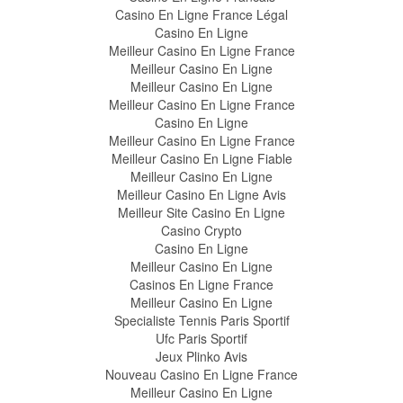
Casino En Ligne France Légal
Casino En Ligne
Meilleur Casino En Ligne France
Meilleur Casino En Ligne
Meilleur Casino En Ligne
Meilleur Casino En Ligne France
Casino En Ligne
Meilleur Casino En Ligne France
Meilleur Casino En Ligne Fiable
Meilleur Casino En Ligne
Meilleur Casino En Ligne Avis
Meilleur Site Casino En Ligne
Casino Crypto
Casino En Ligne
Meilleur Casino En Ligne
Casinos En Ligne France
Meilleur Casino En Ligne
Specialiste Tennis Paris Sportif
Ufc Paris Sportif
Jeux Plinko Avis
Nouveau Casino En Ligne France
Meilleur Casino En Ligne