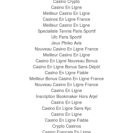
Casino Crypto
Casino En Ligne
Meilleur Casino En Ligne
Casinos En Ligne France
Meilleur Casino En Ligne
Specialiste Tennis Paris Sportif
Ufc Paris Sportif
Jeux Plinko Avis
Nouveau Casino En Ligne France
Meilleur Casino En Ligne
Casino En Ligne Nouveau Bonus
Casino En Ligne Bonus Sans Dépôt
Casino En Ligne Fiable
Meilleur Bonus Casino En Ligne France
Nouveau Casino En Ligne France
Casino En Ligne
Inscription Bookmaker Hors Arjel
Casino En Ligne
Casino En Ligne Sans Kyc
Casino En Ligne
Casino En Ligne Fiable
Crypto Casinos
Casino Francais En Ligne