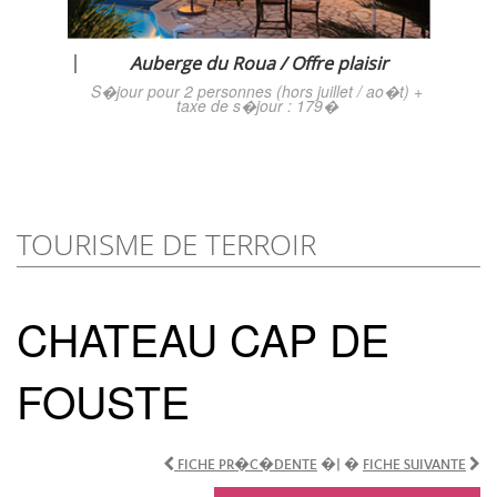
Auberge du Roua / Offre plaisir
S�jour pour 2 personnes (hors juillet / ao�t) +
taxe de s�jour : 179�
TOURISME DE TERROIR
CHATEAU CAP DE
FOUSTE
FICHE PR�C�DENTE
�| �
FICHE SUIVANTE