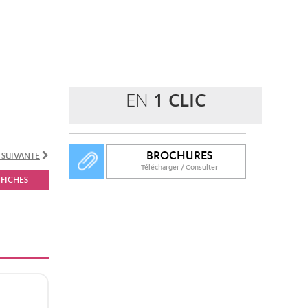
EN
1 CLIC
BROCHURES
 SUIVANTE
Télécharger / Consulter
 FICHES