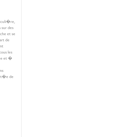
iculi�re,
 sur des
che et se
art de
nt
ous les
ave et �
ns
ort�e de