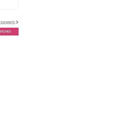
 SUIVANTE
 FICHES