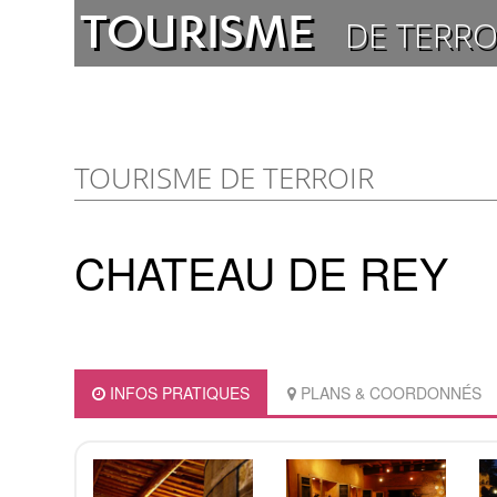
TOURISME
DE TERRO
TOURISME DE TERROIR
CHATEAU DE REY
INFOS PRATIQUES
PLANS & COORDONNÉS