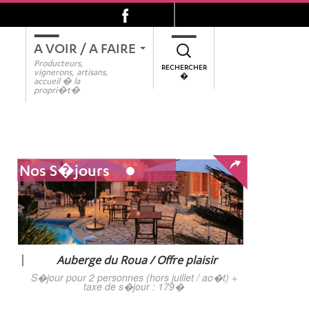
A VOIR / A FAIRE
.
...
Producteurs,
RECHERCHER
vignerons, artisans,
�
accueil � la
propri�t�
Nos S�jours
Auberge du Roua / Offre plaisir
S�jour pour 2 personnes (hors juillet / ao�t) +
taxe de s�jour : 179�