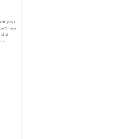
ns de pays
on Village
 chai
us.