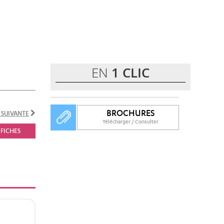
EN
1 CLIC
BROCHURES
 SUIVANTE
Télécharger / Consulter
 FICHES