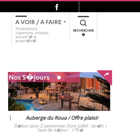
A VOIR / A FAIRE
.
...
Producteurs,
RECHERCHER
vignerons, artisans,
�
accueil � la
propri�t�
Nos S�jours
Auberge du Roua / Offre plaisir
S�jour pour 2 personnes (hors juillet / ao�t) +
taxe de s�jour : 179�