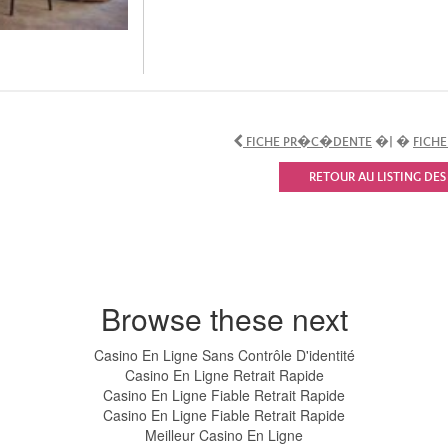
FICHE PR�C�DENTE
�| �
FICHE
RETOUR AU LISTING DES
Browse these next
Casino En Ligne Sans Contrôle D'identité
Casino En Ligne Retrait Rapide
Casino En Ligne Fiable Retrait Rapide
Casino En Ligne Fiable Retrait Rapide
Meilleur Casino En Ligne