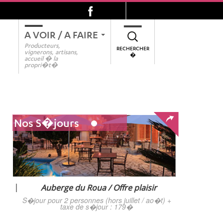
A VOIR / A FAIRE
.
...
Producteurs,
RECHERCHER
vignerons, artisans,
�
accueil � la
propri�t�
Nos S�jours
Auberge du Roua / Offre plaisir
S�jour pour 2 personnes (hors juillet / ao�t) +
taxe de s�jour : 179�