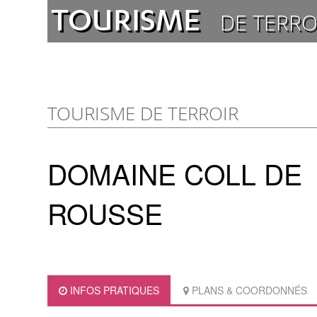
TOURISME
DE TERRO
TOURISME DE TERROIR
DOMAINE COLL DE
ROUSSE
INFOS PRATIQUES
PLANS & COORDONNÉS