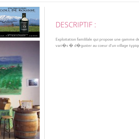
DESCRIPTIF :
Exploitation famililale qui propose une gamme de
vari�s � d�guster au coeur d'un village typiq