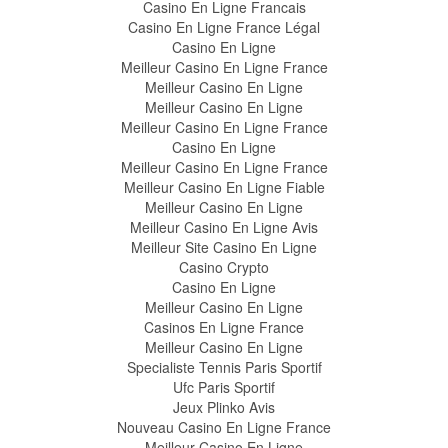
Casino En Ligne Francais
Casino En Ligne France Légal
Casino En Ligne
Meilleur Casino En Ligne France
Meilleur Casino En Ligne
Meilleur Casino En Ligne
Meilleur Casino En Ligne France
Casino En Ligne
Meilleur Casino En Ligne France
Meilleur Casino En Ligne Fiable
Meilleur Casino En Ligne
Meilleur Casino En Ligne Avis
Meilleur Site Casino En Ligne
Casino Crypto
Casino En Ligne
Meilleur Casino En Ligne
Casinos En Ligne France
Meilleur Casino En Ligne
Specialiste Tennis Paris Sportif
Ufc Paris Sportif
Jeux Plinko Avis
Nouveau Casino En Ligne France
Meilleur Casino En Ligne