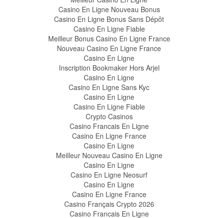
Casino En Ligne Nouveau Bonus
Casino En Ligne Bonus Sans Dépôt
Casino En Ligne Fiable
Meilleur Bonus Casino En Ligne France
Nouveau Casino En Ligne France
Casino En Ligne
Inscription Bookmaker Hors Arjel
Casino En Ligne
Casino En Ligne Sans Kyc
Casino En Ligne
Casino En Ligne Fiable
Crypto Casinos
Casino Francais En Ligne
Casino En Ligne France
Casino En Ligne
Meilleur Nouveau Casino En Ligne
Casino En Ligne
Casino En Ligne Neosurf
Casino En Ligne
Casino En Ligne France
Casino Français Crypto 2026
Casino Francais En Ligne