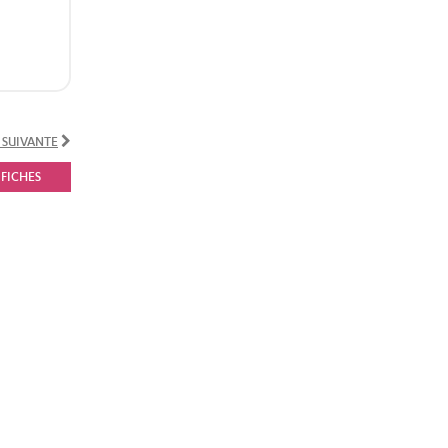
 SUIVANTE
 FICHES