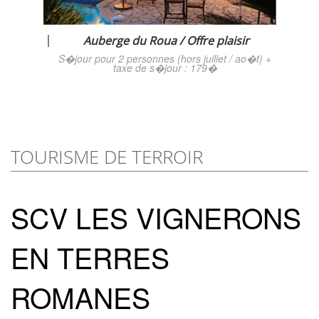
Auberge du Roua / Offre plaisir
S�jour pour 2 personnes (hors juillet / ao�t) +
taxe de s�jour : 179�
TOURISME DE TERROIR
SCV LES VIGNERONS
EN TERRES
ROMANES