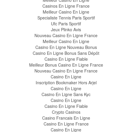
Casinos En Ligne France
Meilleur Casino En Ligne
Specialiste Tennis Paris Sportif
Ufc Paris Sportif
Jeux Plinko Avis
Nouveau Casino En Ligne France
Meilleur Casino En Ligne
Casino En Ligne Nouveau Bonus
Casino En Ligne Bonus Sans Dépôt
Casino En Ligne Fiable
Meilleur Bonus Casino En Ligne France
Nouveau Casino En Ligne France
Casino En Ligne
Inscription Bookmaker Hors Arjel
Casino En Ligne
Casino En Ligne Sans Kyc
Casino En Ligne
Casino En Ligne Fiable
Crypto Casinos
Casino Francais En Ligne
Casino En Ligne France
Casino En Ligne