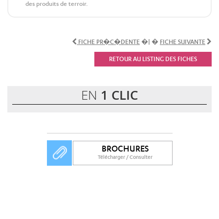
des produits de terroir.
FICHE PR�C�DENTE
�| �
FICHE SUIVANTE
RETOUR AU LISTING DES FICHES
EN
1 CLIC
BROCHURES
Télécharger / Consulter