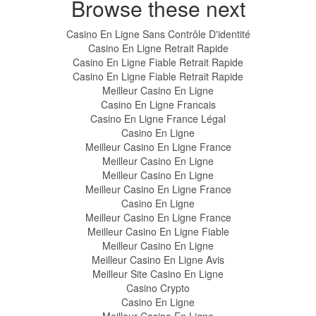
Browse these next
Casino En Ligne Sans Contrôle D'identité
Casino En Ligne Retrait Rapide
Casino En Ligne Fiable Retrait Rapide
Casino En Ligne Fiable Retrait Rapide
Meilleur Casino En Ligne
Casino En Ligne Francais
Casino En Ligne France Légal
Casino En Ligne
Meilleur Casino En Ligne France
Meilleur Casino En Ligne
Meilleur Casino En Ligne
Meilleur Casino En Ligne France
Casino En Ligne
Meilleur Casino En Ligne France
Meilleur Casino En Ligne Fiable
Meilleur Casino En Ligne
Meilleur Casino En Ligne Avis
Meilleur Site Casino En Ligne
Casino Crypto
Casino En Ligne
Meilleur Casino En Ligne