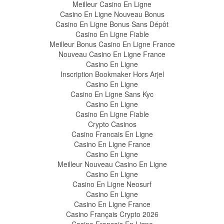
Meilleur Casino En Ligne
Casino En Ligne Nouveau Bonus
Casino En Ligne Bonus Sans Dépôt
Casino En Ligne Fiable
Meilleur Bonus Casino En Ligne France
Nouveau Casino En Ligne France
Casino En Ligne
Inscription Bookmaker Hors Arjel
Casino En Ligne
Casino En Ligne Sans Kyc
Casino En Ligne
Casino En Ligne Fiable
Crypto Casinos
Casino Francais En Ligne
Casino En Ligne France
Casino En Ligne
Meilleur Nouveau Casino En Ligne
Casino En Ligne
Casino En Ligne Neosurf
Casino En Ligne
Casino En Ligne France
Casino Français Crypto 2026
Casino Francais En Ligne