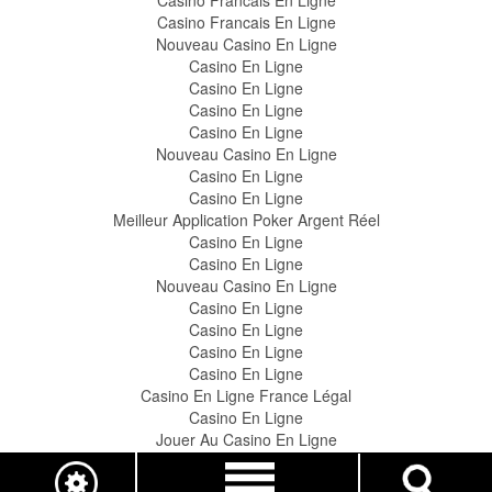
Casino Francais En Ligne
Nouveau Casino En Ligne
Casino En Ligne
Casino En Ligne
Casino En Ligne
Casino En Ligne
Nouveau Casino En Ligne
Casino En Ligne
Casino En Ligne
Meilleur Application Poker Argent Réel
Casino En Ligne
Casino En Ligne
Nouveau Casino En Ligne
Casino En Ligne
Casino En Ligne
Casino En Ligne
Casino En Ligne
Casino En Ligne France Légal
Casino En Ligne
Jouer Au Casino En Ligne
Casino En Ligne Argent Réel
Toggle
Toggle
Toggle
Casino En Ligne Retrait Instantané
navigation
navigation