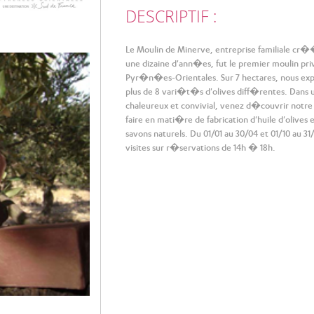
DESCRIPTIF :
Le Moulin de Minerve, entreprise familiale cr��
une dizaine d'ann�es, fut le premier moulin pr
Pyr�n�es-Orientales. Sur 7 hectares, nous exp
plus de 8 vari�t�s d'olives diff�rentes. Dans 
chaleureux et convivial, venez d�couvrir notre 
faire en mati�re de fabrication d'huile d'olives 
savons naturels. Du 01/01 au 30/04 et 01/10 au 31/
visites sur r�servations de 14h � 18h.