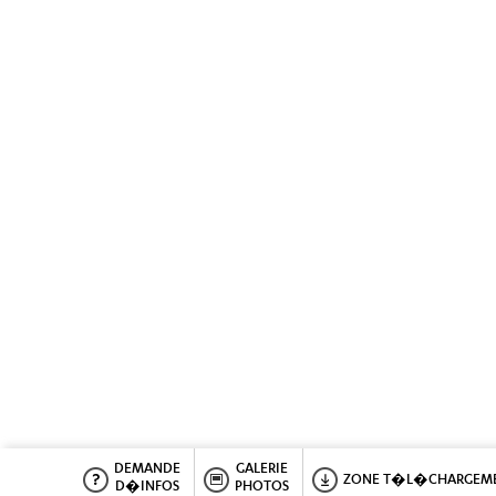
DEMANDE
GALERIE
ZONE T�L�CHARGEM
D�INFOS
PHOTOS