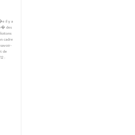
e il y a
iv� des
loitons
un cadre
savoir-
et de
12 :