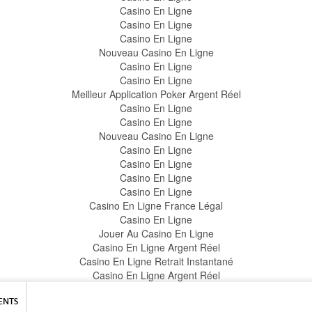
Casino En Ligne
Casino En Ligne
Casino En Ligne
Nouveau Casino En Ligne
Casino En Ligne
Casino En Ligne
Meilleur Application Poker Argent Réel
Casino En Ligne
Casino En Ligne
Nouveau Casino En Ligne
Casino En Ligne
Casino En Ligne
Casino En Ligne
Casino En Ligne
Casino En Ligne France Légal
Casino En Ligne
Jouer Au Casino En Ligne
Casino En Ligne Argent Réel
Casino En Ligne Retrait Instantané
Casino En Ligne Argent Réel
ENTS