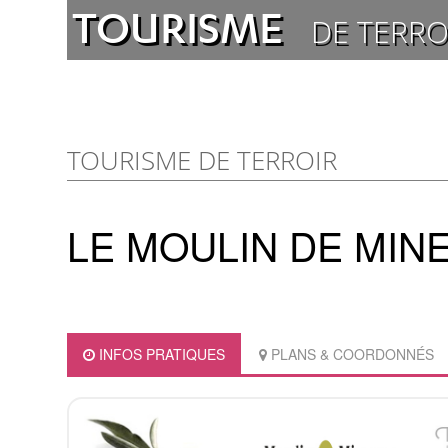
TOURISME
DE TERRO
TOURISME DE TERROIR
LE MOULIN DE MI
INFOS PRATIQUES
PLANS & COORDONNÉS