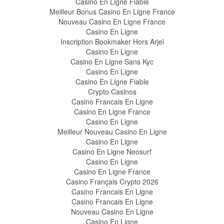
Casino En Ligne Fiable
Meilleur Bonus Casino En Ligne France
Nouveau Casino En Ligne France
Casino En Ligne
Inscription Bookmaker Hors Arjel
Casino En Ligne
Casino En Ligne Sans Kyc
Casino En Ligne
Casino En Ligne Fiable
Crypto Casinos
Casino Francais En Ligne
Casino En Ligne France
Casino En Ligne
Meilleur Nouveau Casino En Ligne
Casino En Ligne
Casino En Ligne Neosurf
Casino En Ligne
Casino En Ligne France
Casino Français Crypto 2026
Casino Francais En Ligne
Casino Francais En Ligne
Nouveau Casino En Ligne
Casino En Ligne