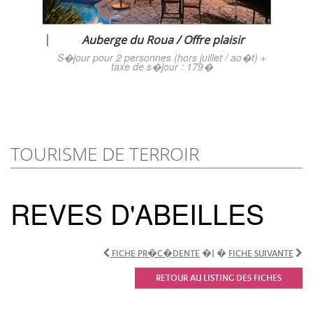
Auberge du Roua / Offre plaisir
S�jour pour 2 personnes (hors juillet / ao�t) +
taxe de s�jour : 179�
TOURISME DE TERROIR
REVES D'ABEILLES
FICHE PR�C�DENTE
�| �
FICHE SUIVANTE
RETOUR AU LISTING DES FICHES