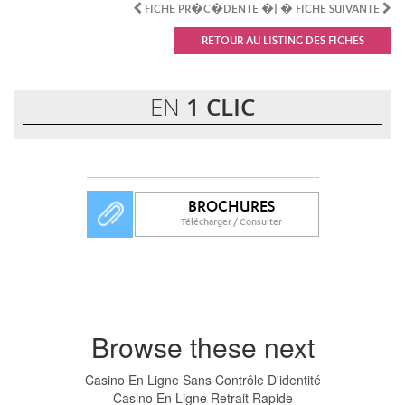
FICHE PR�C�DENTE
�| �
FICHE SUIVANTE
RETOUR AU LISTING DES FICHES
EN
1 CLIC
BROCHURES
Télécharger / Consulter
Browse these next
Casino En Ligne Sans Contrôle D'identité
Casino En Ligne Retrait Rapide