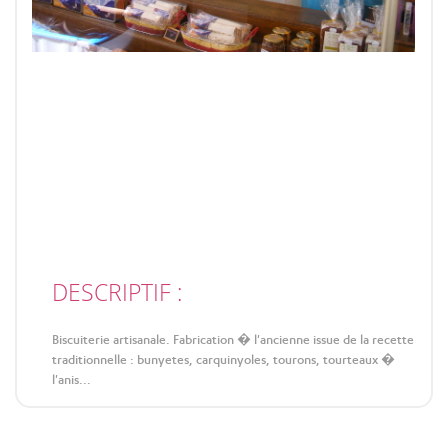
DESCRIPTIF :
Biscuiterie artisanale. Fabrication � l'ancienne issue de la recette
traditionnelle : bunyetes, carquinyoles, tourons, tourteaux �
l'anis...