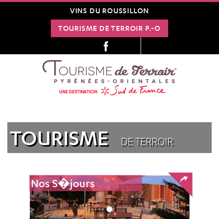
VINS DU ROUSSILLON
TOURISME DE TERROIR P.-O
TOURISME
DE TERROIR
Nos S�jours