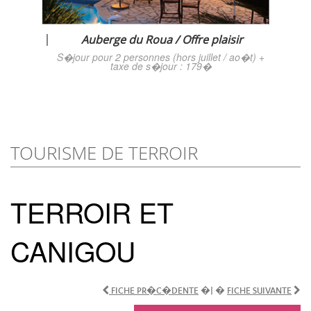
Auberge du Roua / Offre plaisir
S�jour pour 2 personnes (hors juillet / ao�t) +
taxe de s�jour : 179�
TOURISME DE TERROIR
TERROIR ET
CANIGOU
FICHE PR�C�DENTE
�| �
FICHE SUIVANTE