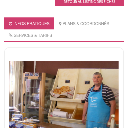
RETOUR AU LISTING DES FICHES
INFOS PRATIQUES
PLANS & COORDONNÉS
SERVICES & TARIFS