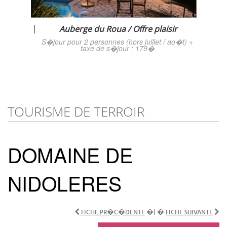
Auberge du Roua / Offre plaisir
S�jour pour 2 personnes (hors juillet / ao�t) +
taxe de s�jour : 179�
TOURISME DE TERROIR
DOMAINE DE
NIDOLERES
FICHE PR�C�DENTE
�| �
FICHE SUIVANTE