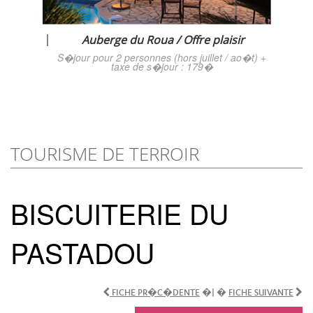
Auberge du Roua / Offre plaisir
S�jour pour 2 personnes (hors juillet / ao�t) +
taxe de s�jour : 179�
TOURISME DE TERROIR
BISCUITERIE DU
PASTADOU
FICHE PR�C�DENTE
�| �
FICHE SUIVANTE