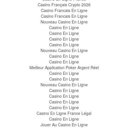
Casino Français Crypto 2026
Casino Francais En Ligne
Casino Francais En Ligne
Nouveau Casino En Ligne
Casino En Ligne
Casino En Ligne
Casino En Ligne
Casino En Ligne
Nouveau Casino En Ligne
Casino En Ligne
Casino En Ligne
Meilleur Application Poker Argent Réel
Casino En Ligne
Casino En Ligne
Nouveau Casino En Ligne
Casino En Ligne
Casino En Ligne
Casino En Ligne
Casino En Ligne
Casino En Ligne France Légal
Casino En Ligne
Jouer Au Casino En Ligne