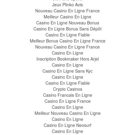
Jeux Plinko Avis
Nouveau Casino En Ligne France
Meilleur Casino En Ligne
Casino En Ligne Nouveau Bonus
Casino En Ligne Bonus Sans Dépôt
Casino En Ligne Fiable
Meilleur Bonus Casino En Ligne France
Nouveau Casino En Ligne France
Casino En Ligne
Inscription Bookmaker Hors Arjel
Casino En Ligne
Casino En Ligne Sans Kyc
Casino En Ligne
Casino En Ligne Fiable
Crypto Casinos
Casino Francais En Ligne
Casino En Ligne France
Casino En Ligne
Meilleur Nouveau Casino En Ligne
Casino En Ligne
Casino En Ligne Neosurf
Casino En Ligne