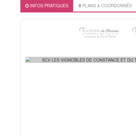
INFOS PRATIQUES
PLANS & COORDONNÉS