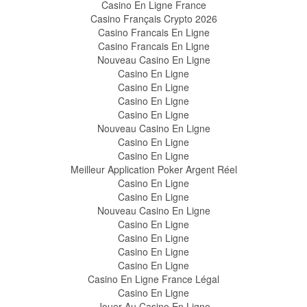
Casino En Ligne France
Casino Français Crypto 2026
Casino Francais En Ligne
Casino Francais En Ligne
Nouveau Casino En Ligne
Casino En Ligne
Casino En Ligne
Casino En Ligne
Casino En Ligne
Nouveau Casino En Ligne
Casino En Ligne
Casino En Ligne
Meilleur Application Poker Argent Réel
Casino En Ligne
Casino En Ligne
Nouveau Casino En Ligne
Casino En Ligne
Casino En Ligne
Casino En Ligne
Casino En Ligne
Casino En Ligne France Légal
Casino En Ligne
Jouer Au Casino En Ligne