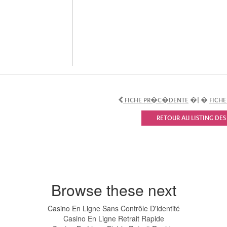
FICHE PR�C�DENTE
�| �
FICHE
RETOUR AU LISTING DES
Browse these next
Casino En Ligne Sans Contrôle D'identité
Casino En Ligne Retrait Rapide