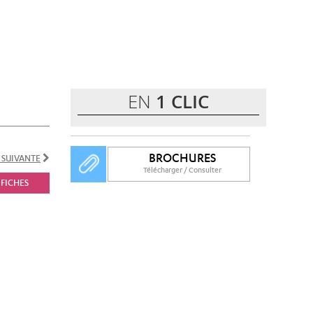
EN
1 CLIC
BROCHURES
 SUIVANTE
Télécharger / Consulter
 FICHES