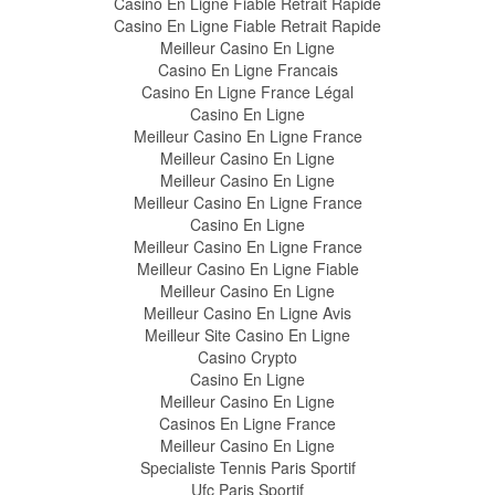
Casino En Ligne Fiable Retrait Rapide
Casino En Ligne Fiable Retrait Rapide
Meilleur Casino En Ligne
Casino En Ligne Francais
Casino En Ligne France Légal
Casino En Ligne
Meilleur Casino En Ligne France
Meilleur Casino En Ligne
Meilleur Casino En Ligne
Meilleur Casino En Ligne France
Casino En Ligne
Meilleur Casino En Ligne France
Meilleur Casino En Ligne Fiable
Meilleur Casino En Ligne
Meilleur Casino En Ligne Avis
Meilleur Site Casino En Ligne
Casino Crypto
Casino En Ligne
Meilleur Casino En Ligne
Casinos En Ligne France
Meilleur Casino En Ligne
Specialiste Tennis Paris Sportif
Ufc Paris Sportif