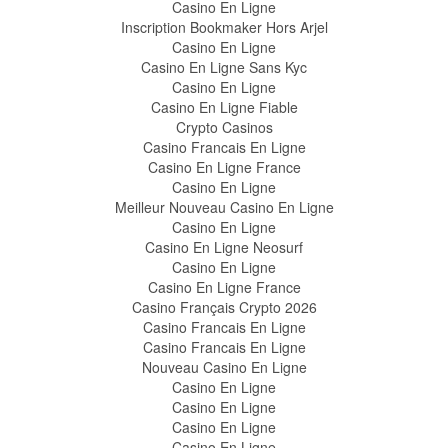
Casino En Ligne
Inscription Bookmaker Hors Arjel
Casino En Ligne
Casino En Ligne Sans Kyc
Casino En Ligne
Casino En Ligne Fiable
Crypto Casinos
Casino Francais En Ligne
Casino En Ligne France
Casino En Ligne
Meilleur Nouveau Casino En Ligne
Casino En Ligne
Casino En Ligne Neosurf
Casino En Ligne
Casino En Ligne France
Casino Français Crypto 2026
Casino Francais En Ligne
Casino Francais En Ligne
Nouveau Casino En Ligne
Casino En Ligne
Casino En Ligne
Casino En Ligne
Casino En Ligne