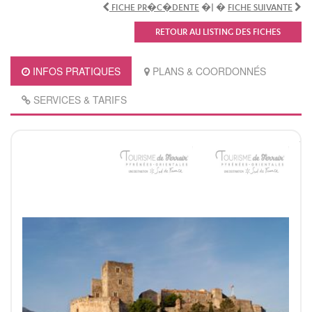
FICHE PR�C�DENTE
�| �
FICHE SUIVANTE
RETOUR AU LISTING DES FICHES
INFOS PRATIQUES
PLANS & COORDONNÉS
SERVICES & TARIFS