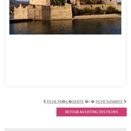
FICHE PR�C�DENTE
�| �
FICHE SUIVANTE
RETOUR AU LISTING DES FICHES