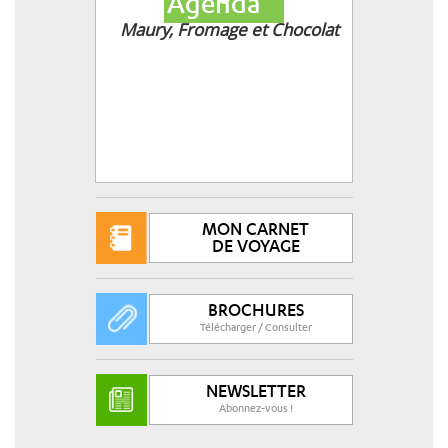
Agenda
Maury, Fromage et Chocolat
MON CARNET
DE VOYAGE
BROCHURES
Télécharger / Consulter
NEWSLETTER
Abonnez-vous !