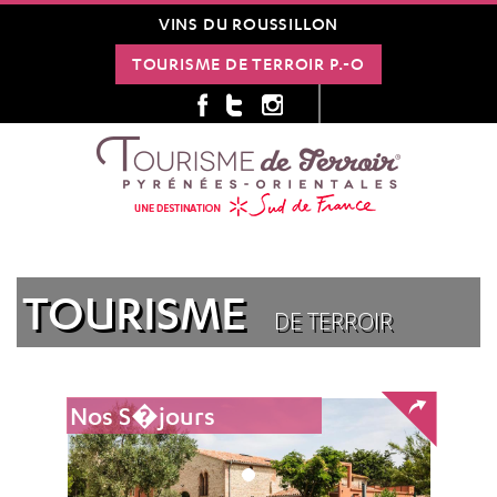
VINS DU ROUSSILLON
TOURISME DE TERROIR P.-O
TOURISME
DE TERROIR
Nos S�jours