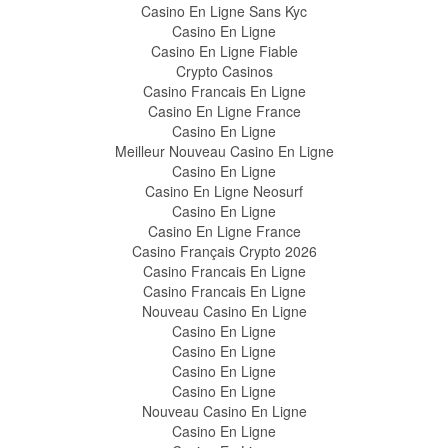
Casino En Ligne Sans Kyc
Casino En Ligne
Casino En Ligne Fiable
Crypto Casinos
Casino Francais En Ligne
Casino En Ligne France
Casino En Ligne
Meilleur Nouveau Casino En Ligne
Casino En Ligne
Casino En Ligne Neosurf
Casino En Ligne
Casino En Ligne France
Casino Français Crypto 2026
Casino Francais En Ligne
Casino Francais En Ligne
Nouveau Casino En Ligne
Casino En Ligne
Casino En Ligne
Casino En Ligne
Casino En Ligne
Nouveau Casino En Ligne
Casino En Ligne