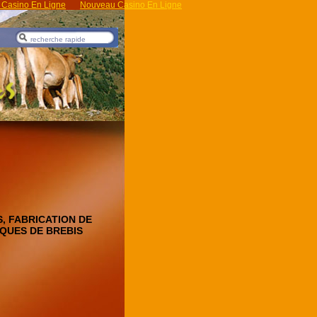
 Casino En Ligne
Nouveau Casino En Ligne
S, FABRICATION DE
IQUES DE BREBIS