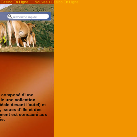
 Casino En Ligne
Nouveau Casino En Ligne
es, composé d'une
lle une collection
ècle devant l’autel) et
 issues d’Ille et des
timent est consacré aux
ée.