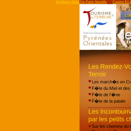
Meilleurs Sites De Paris Sportifs
Casino En L
Les Rendez-V
Terroir
Les march�s en Con
F�te du Miel et des 
F�te de l'�ne
F�te de la patate
Les Incontourn
par les petits 
Sur les chemins du 