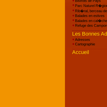
Bistrots de Pays
Parc Naturel R�gio
Rib�ral, berceau de l
Balades en estives
Balades en cal�ch
Refuge des Campore
Les Bonnes Ad
Adresses
Cartographie
Accueil