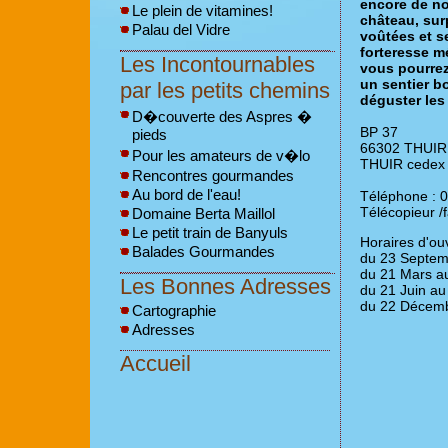
encore de no
Le plein de vitamines!
château, surp
Palau del Vidre
voûtées et s
forteresse m
Les Incontournables
vous pourrez
un sentier b
par les petits chemins
déguster les
D�couverte des Aspres �
BP 37
pieds
66302 THUIR
Pour les amateurs de v�lo
THUIR cedex
Rencontres gourmandes
Au bord de l'eau!
Téléphone : 0
Télécopieur /
Domaine Berta Maillol
Le petit train de Banyuls
Horaires d'ouv
Balades Gourmandes
du 23 Septem
du 21 Mars au
Les Bonnes Adresses
du 21 Juin au
du 22 Décemb
Cartographie
Adresses
Accueil