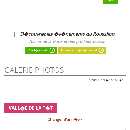
D�couvrez les �v�nements du Roussilon,
Autour de la vigne et des produits locaux.
Voir l�agenda
Proposer un �v�nement
GALERIE PHOTOS
Accueil
> Vall�e de la T�t
VALL�E DE LA T�T
Changer d'ann�e »