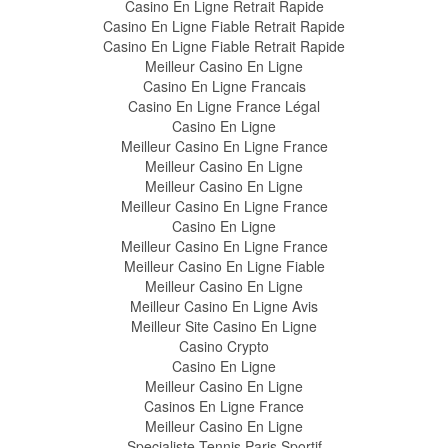
Casino En Ligne Retrait Rapide
Casino En Ligne Fiable Retrait Rapide
Casino En Ligne Fiable Retrait Rapide
Meilleur Casino En Ligne
Casino En Ligne Francais
Casino En Ligne France Légal
Casino En Ligne
Meilleur Casino En Ligne France
Meilleur Casino En Ligne
Meilleur Casino En Ligne
Meilleur Casino En Ligne France
Casino En Ligne
Meilleur Casino En Ligne France
Meilleur Casino En Ligne Fiable
Meilleur Casino En Ligne
Meilleur Casino En Ligne Avis
Meilleur Site Casino En Ligne
Casino Crypto
Casino En Ligne
Meilleur Casino En Ligne
Casinos En Ligne France
Meilleur Casino En Ligne
Specialiste Tennis Paris Sportif