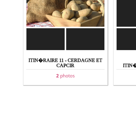
ITIN�RAIRE 11 - CERDAGNE ET
CAPCIR
ITIN
2
photos