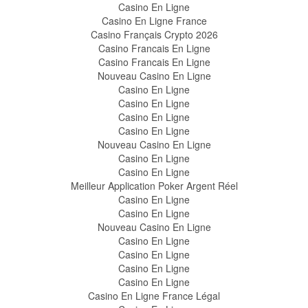
Casino En Ligne
Casino En Ligne France
Casino Français Crypto 2026
Casino Francais En Ligne
Casino Francais En Ligne
Nouveau Casino En Ligne
Casino En Ligne
Casino En Ligne
Casino En Ligne
Casino En Ligne
Nouveau Casino En Ligne
Casino En Ligne
Casino En Ligne
Meilleur Application Poker Argent Réel
Casino En Ligne
Casino En Ligne
Nouveau Casino En Ligne
Casino En Ligne
Casino En Ligne
Casino En Ligne
Casino En Ligne
Casino En Ligne France Légal