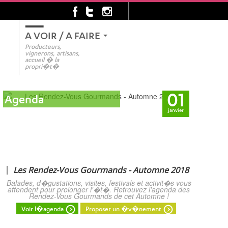
A VOIR / A FAIRE
.
...
Producteurs,
vignerons, artisans,
accueil � la
propri�t�
01
Agenda
janvier
Les Rendez-Vous Gourmands - Automne 2018
Balades, d�gustations, visites, festivals et activit�s vous
attendent pour prolonger l'�t�. Retrouvez l'agenda des
Rendez-Vous Gourmands de cet Automne !
Voir l�agenda
Proposer un �v�nement