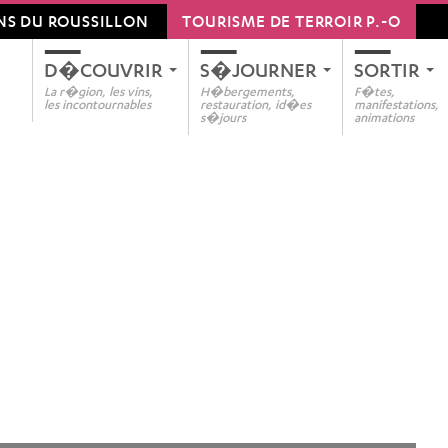
NS DU ROUSSILLON
TOURISME DE TERROIR P.-O
D�COUVRIR
S�JOURNER
SORTIR
...
...
..
La r�gion, les vins,
H�bergements,
F�tes,
les incontournables
restauration, id�es
manifestations,
s�jours
animations