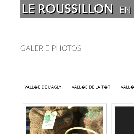
LE ROUSSILLON
EN
GALERIE PHOTOS
VALL�E DE L'AGLY
VALL�E DE LA T�T
VALL�