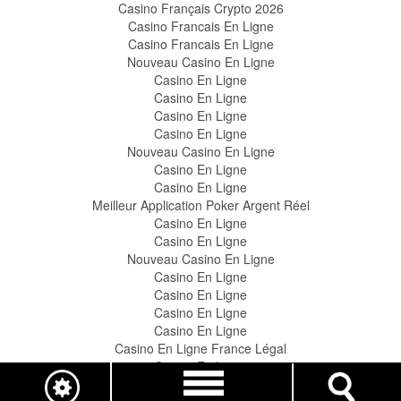
Casino Français Crypto 2026
Casino Francais En Ligne
Casino Francais En Ligne
Nouveau Casino En Ligne
Casino En Ligne
Casino En Ligne
Casino En Ligne
Casino En Ligne
Nouveau Casino En Ligne
Casino En Ligne
Casino En Ligne
Meilleur Application Poker Argent Réel
Casino En Ligne
Casino En Ligne
Nouveau Casino En Ligne
Casino En Ligne
Casino En Ligne
Casino En Ligne
Casino En Ligne
Casino En Ligne France Légal
Casino En Ligne
Toggle
Toggle
Toggle
Jouer Au Casino En Ligne
navigation
navigation
navigation