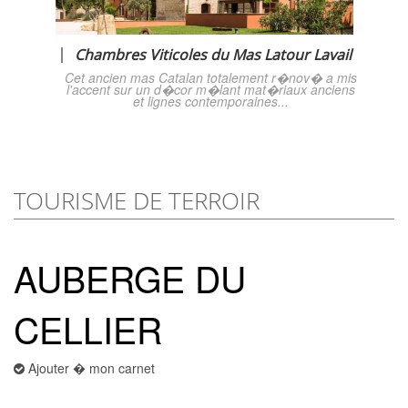
Chambres Viticoles du Mas Latour Lavail
Cet ancien mas Catalan totalement r�nov� a mis
l'accent sur un d�cor m�lant mat�riaux anciens
et lignes contemporaines...
TOURISME DE TERROIR
AUBERGE DU
CELLIER
Ajouter � mon carnet