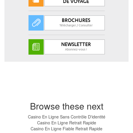
DE VOYAGE
BROCHURES
Télécharger / Consulter
NEWSLETTER
Abonnez-vous !
Browse these next
Casino En Ligne Sans Contrôle D'identité
Casino En Ligne Retrait Rapide
Casino En Ligne Fiable Retrait Rapide