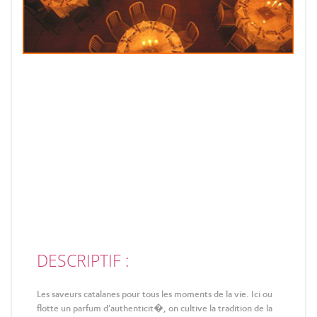
DESCRIPTIF :
Les saveurs catalanes pour tous les moments de la vie. Ici ou
flotte un parfum d'authenticit�, on cultive la tradition de la