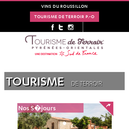
VINS DU ROUSSILLON
TOURISME DE TERROIR P.-O
TOURISME
DE TERROIR
Nos S�jours