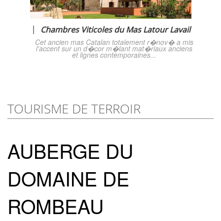
Chambres Viticoles du Mas Latour Lavail
Cet ancien mas Catalan totalement r�nov� a mis
l'accent sur un d�cor m�lant mat�riaux anciens
et lignes contemporaines...
TOURISME DE TERROIR
AUBERGE DU
DOMAINE DE
ROMBEAU