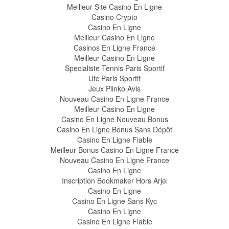
Meilleur Site Casino En Ligne
Casino Crypto
Casino En Ligne
Meilleur Casino En Ligne
Casinos En Ligne France
Meilleur Casino En Ligne
Specialiste Tennis Paris Sportif
Ufc Paris Sportif
Jeux Plinko Avis
Nouveau Casino En Ligne France
Meilleur Casino En Ligne
Casino En Ligne Nouveau Bonus
Casino En Ligne Bonus Sans Dépôt
Casino En Ligne Fiable
Meilleur Bonus Casino En Ligne France
Nouveau Casino En Ligne France
Casino En Ligne
Inscription Bookmaker Hors Arjel
Casino En Ligne
Casino En Ligne Sans Kyc
Casino En Ligne
Casino En Ligne Fiable