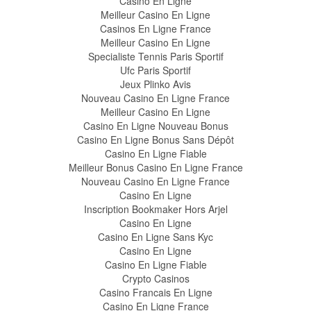
Casino En Ligne
Meilleur Casino En Ligne
Casinos En Ligne France
Meilleur Casino En Ligne
Specialiste Tennis Paris Sportif
Ufc Paris Sportif
Jeux Plinko Avis
Nouveau Casino En Ligne France
Meilleur Casino En Ligne
Casino En Ligne Nouveau Bonus
Casino En Ligne Bonus Sans Dépôt
Casino En Ligne Fiable
Meilleur Bonus Casino En Ligne France
Nouveau Casino En Ligne France
Casino En Ligne
Inscription Bookmaker Hors Arjel
Casino En Ligne
Casino En Ligne Sans Kyc
Casino En Ligne
Casino En Ligne Fiable
Crypto Casinos
Casino Francais En Ligne
Casino En Ligne France