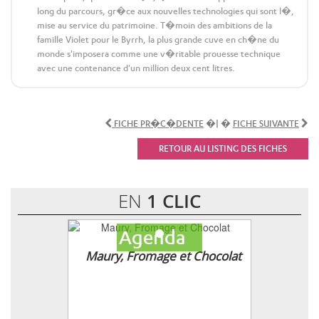
long du parcours, gr�ce aux nouvelles technologies qui sont l�,
mise au service du patrimoine. T�moin des ambitions de la
famille Violet pour le Byrrh, la plus grande cuve en ch�ne du
monde s'imposera comme une v�ritable prouesse technique
avec une contenance d'un million deux cent litres.
FICHE PR�C�DENTE
�| �
FICHE SUIVANTE
RETOUR AU LISTING DES FICHES
EN
1 CLIC
Agenda
Maury, Fromage et Chocolat