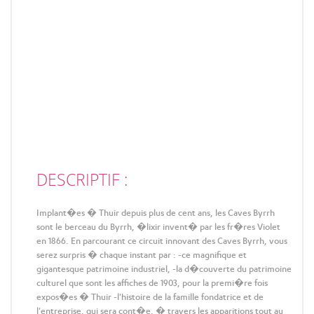
DESCRIPTIF :
Implant�es � Thuir depuis plus de cent ans, les Caves Byrrh
sont le berceau du Byrrh, �lixir invent� par les fr�res Violet
en 1866. En parcourant ce circuit innovant des Caves Byrrh, vous
serez surpris � chaque instant par : -ce magnifique et
gigantesque patrimoine industriel, -la d�couverte du patrimoine
culturel que sont les affiches de 1903, pour la premi�re fois
expos�es � Thuir -l'histoire de la famille fondatrice et de
l'entreprise, qui sera cont�e, � travers les apparitions tout au