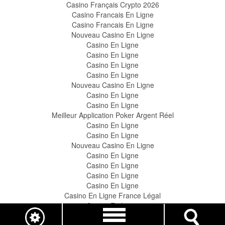
Casino Français Crypto 2026
Casino Francais En Ligne
Casino Francais En Ligne
Nouveau Casino En Ligne
Casino En Ligne
Casino En Ligne
Casino En Ligne
Casino En Ligne
Nouveau Casino En Ligne
Casino En Ligne
Casino En Ligne
Meilleur Application Poker Argent Réel
Casino En Ligne
Casino En Ligne
Nouveau Casino En Ligne
Casino En Ligne
Casino En Ligne
Casino En Ligne
Casino En Ligne
Casino En Ligne France Légal
Casino En Ligne
Toggle
Toggle
Toggle
Jouer Au Casino En Ligne
navigation
navigation
navigation