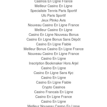
Casinos En Ligne France
Meilleur Casino En Ligne
Specialiste Tennis Paris Sportif
Ufc Paris Sportif
Jeux Plinko Avis
Nouveau Casino En Ligne France
Meilleur Casino En Ligne
Casino En Ligne Nouveau Bonus
Casino En Ligne Bonus Sans Dépôt
Casino En Ligne Fiable
Meilleur Bonus Casino En Ligne France
Nouveau Casino En Ligne France
Casino En Ligne
Inscription Bookmaker Hors Arjel
Casino En Ligne
Casino En Ligne Sans Kyc
Casino En Ligne
Casino En Ligne Fiable
Crypto Casinos
Casino Francais En Ligne
Casino En Ligne France
Casino En Ligne
Meilleur Nouveau Casino En Ligne