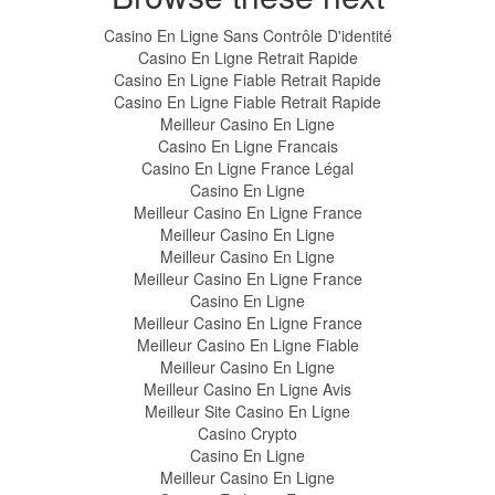
Casino En Ligne Sans Contrôle D'identité
Casino En Ligne Retrait Rapide
Casino En Ligne Fiable Retrait Rapide
Casino En Ligne Fiable Retrait Rapide
Meilleur Casino En Ligne
Casino En Ligne Francais
Casino En Ligne France Légal
Casino En Ligne
Meilleur Casino En Ligne France
Meilleur Casino En Ligne
Meilleur Casino En Ligne
Meilleur Casino En Ligne France
Casino En Ligne
Meilleur Casino En Ligne France
Meilleur Casino En Ligne Fiable
Meilleur Casino En Ligne
Meilleur Casino En Ligne Avis
Meilleur Site Casino En Ligne
Casino Crypto
Casino En Ligne
Meilleur Casino En Ligne