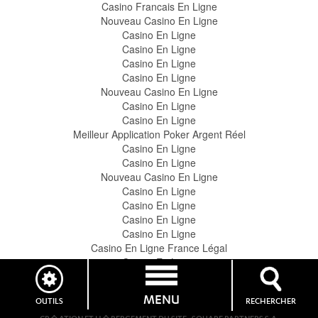
Casino Francais En Ligne
Nouveau Casino En Ligne
Casino En Ligne
Casino En Ligne
Casino En Ligne
Casino En Ligne
Nouveau Casino En Ligne
Casino En Ligne
Casino En Ligne
Meilleur Application Poker Argent Réel
Casino En Ligne
Casino En Ligne
Nouveau Casino En Ligne
Casino En Ligne
Casino En Ligne
Casino En Ligne
Casino En Ligne
Casino En Ligne France Légal
Casino En Ligne
Toggle
Toggle
Toggle
Jouer Au Casino En Ligne
navigation
navigation
navigation
Casino En Ligne Argent Réel
MENU
OUTILS
RECHERCHER
Casino En Ligne Retrait Instantané