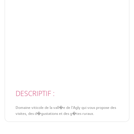
DESCRIPTIF :
Domaine viticole de la vall�e de l'Agly qui vous propose des
visites, des d�gustations et des g�tes ruraux.