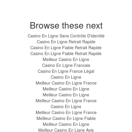
Browse these next
Casino En Ligne Sans Contrôle D'identité
Casino En Ligne Retrait Rapide
Casino En Ligne Fiable Retrait Rapide
Casino En Ligne Fiable Retrait Rapide
Meilleur Casino En Ligne
Casino En Ligne Francais
Casino En Ligne France Légal
Casino En Ligne
Meilleur Casino En Ligne France
Meilleur Casino En Ligne
Meilleur Casino En Ligne
Meilleur Casino En Ligne France
Casino En Ligne
Meilleur Casino En Ligne France
Meilleur Casino En Ligne Fiable
Meilleur Casino En Ligne
Meilleur Casino En Ligne Avis