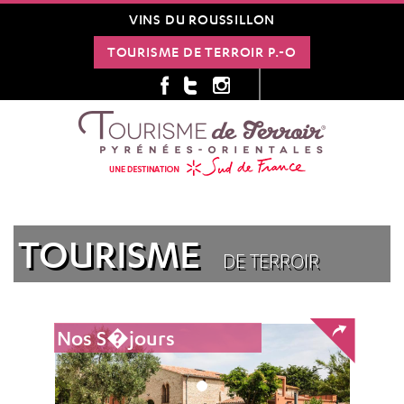
VINS DU ROUSSILLON
TOURISME DE TERROIR P.-O
TOURISME
DE TERROIR
Nos S�jours