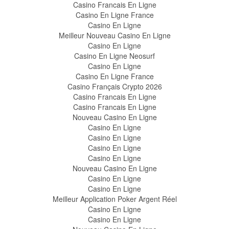
Casino Francais En Ligne
Casino En Ligne France
Casino En Ligne
Meilleur Nouveau Casino En Ligne
Casino En Ligne
Casino En Ligne Neosurf
Casino En Ligne
Casino En Ligne France
Casino Français Crypto 2026
Casino Francais En Ligne
Casino Francais En Ligne
Nouveau Casino En Ligne
Casino En Ligne
Casino En Ligne
Casino En Ligne
Casino En Ligne
Nouveau Casino En Ligne
Casino En Ligne
Casino En Ligne
Meilleur Application Poker Argent Réel
Casino En Ligne
Casino En Ligne