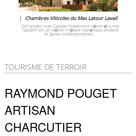
Chambres Viticoles du Mas Latour Lavail
Cet ancien mas Catalan totalement r�nov� a mis
l'accent sur un d�cor m�lant mat�riaux anciens
et lignes contemporaines...
TOURISME DE TERROIR
RAYMOND POUGET
ARTISAN
CHARCUTIER