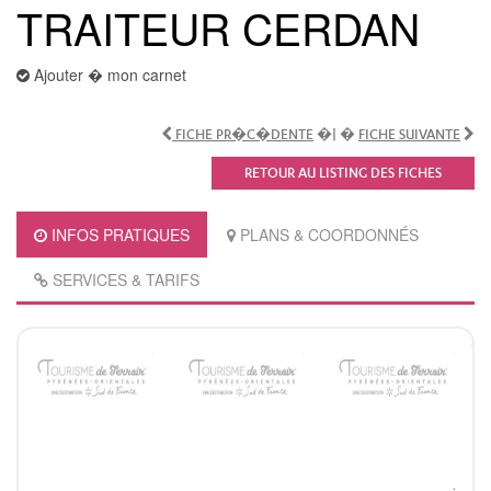
TRAITEUR CERDAN
Ajouter � mon carnet
FICHE PR�C�DENTE
�| �
FICHE SUIVANTE
RETOUR AU LISTING DES FICHES
INFOS PRATIQUES
PLANS & COORDONNÉS
SERVICES & TARIFS