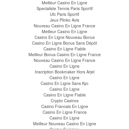
Meilleur Casino En Ligne
Specialiste Tennis Paris Sportif
Ufc Paris Sportif
Jeux Plinko Avis
Nouveau Casino En Ligne France
Meilleur Casino En Ligne
Casino En Ligne Nouveau Bonus
Casino En Ligne Bonus Sans Dépôt
Casino En Ligne Fiable
Meilleur Bonus Casino En Ligne France
Nouveau Casino En Ligne France
Casino En Ligne
Inscription Bookmaker Hors Arjel
Casino En Ligne
Casino En Ligne Sans Kyc
Casino En Ligne
Casino En Ligne Fiable
Crypto Casinos
Casino Francais En Ligne
Casino En Ligne France
Casino En Ligne
Meilleur Nouveau Casino En Ligne