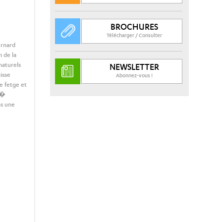
BROCHURES
Télécharger / Consulter
ernard
 de la
naturels
NEWSLETTER
isse
Abonnez-vous !
e fetge et
 �
ns une