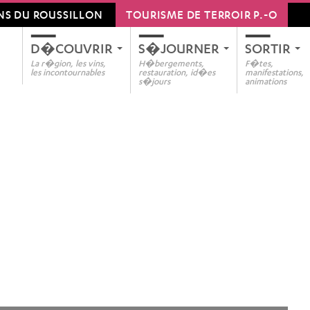
NS DU ROUSSILLON
TOURISME DE TERROIR P.-O
D�COUVRIR
S�JOURNER
SORTIR
...
...
..
La r�gion, les vins,
H�bergements,
F�tes,
les incontournables
restauration, id�es
manifestations,
s�jours
animations