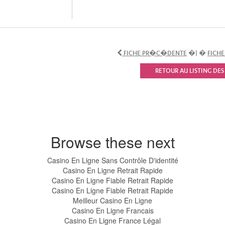
FICHE PR�C�DENTE
�| �
FICHE
RETOUR AU LISTING DES
Browse these next
Casino En Ligne Sans Contrôle D'identité
Casino En Ligne Retrait Rapide
Casino En Ligne Fiable Retrait Rapide
Casino En Ligne Fiable Retrait Rapide
Meilleur Casino En Ligne
Casino En Ligne Francais
Casino En Ligne France Légal