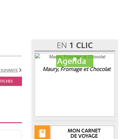
EN
1 CLIC
Agenda
Maury, Fromage et Chocolat
 SUIVANTE
 FICHES
MON CARNET
DE VOYAGE