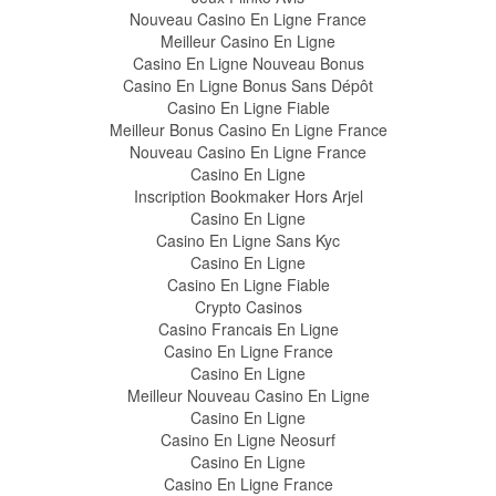
Nouveau Casino En Ligne France
Meilleur Casino En Ligne
Casino En Ligne Nouveau Bonus
Casino En Ligne Bonus Sans Dépôt
Casino En Ligne Fiable
Meilleur Bonus Casino En Ligne France
Nouveau Casino En Ligne France
Casino En Ligne
Inscription Bookmaker Hors Arjel
Casino En Ligne
Casino En Ligne Sans Kyc
Casino En Ligne
Casino En Ligne Fiable
Crypto Casinos
Casino Francais En Ligne
Casino En Ligne France
Casino En Ligne
Meilleur Nouveau Casino En Ligne
Casino En Ligne
Casino En Ligne Neosurf
Casino En Ligne
Casino En Ligne France