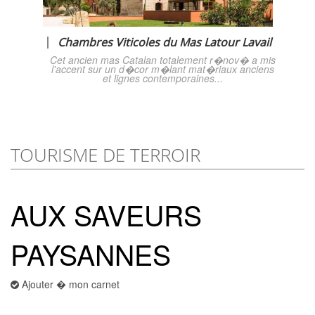
Chambres Viticoles du Mas Latour Lavail
Cet ancien mas Catalan totalement r�nov� a mis
l'accent sur un d�cor m�lant mat�riaux anciens
et lignes contemporaines...
TOURISME DE TERROIR
AUX SAVEURS
PAYSANNES
Ajouter � mon carnet