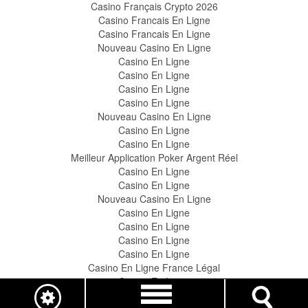
Casino Français Crypto 2026
Casino Francais En Ligne
Casino Francais En Ligne
Nouveau Casino En Ligne
Casino En Ligne
Casino En Ligne
Casino En Ligne
Casino En Ligne
Nouveau Casino En Ligne
Casino En Ligne
Casino En Ligne
Meilleur Application Poker Argent Réel
Casino En Ligne
Casino En Ligne
Nouveau Casino En Ligne
Casino En Ligne
Casino En Ligne
Casino En Ligne
Casino En Ligne
Casino En Ligne France Légal
Casino En Ligne
Toggle
Toggle
Toggle
Jouer Au Casino En Ligne
navigation
navigation
navigation