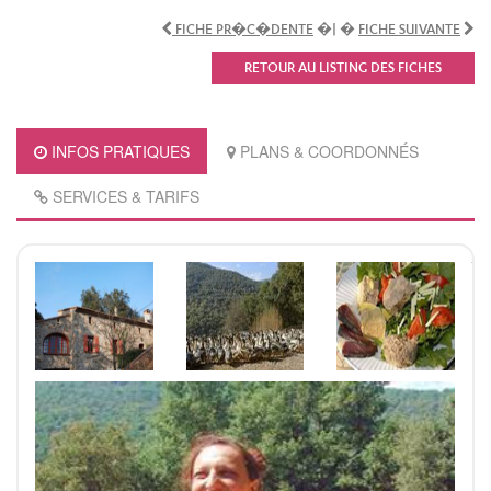
FICHE PR�C�DENTE
�| �
FICHE SUIVANTE
RETOUR AU LISTING DES FICHES
INFOS PRATIQUES
PLANS & COORDONNÉS
SERVICES & TARIFS