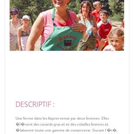
DESCRIPTIF :
Une ferme dans les Aspres tenue par deux femmes. Elles
�l�vent des canards gras et et des volailles festives et
�laborent toute une gamme de conserverie. Durant l'�t�,