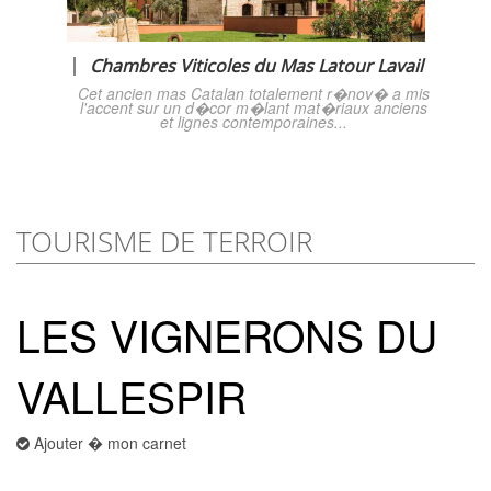
Chambres Viticoles du Mas Latour Lavail
Cet ancien mas Catalan totalement r�nov� a mis
l'accent sur un d�cor m�lant mat�riaux anciens
et lignes contemporaines...
TOURISME DE TERROIR
LES VIGNERONS DU
VALLESPIR
Ajouter � mon carnet