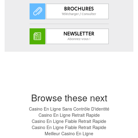
BROCHURES
Télécharger / Consulter
NEWSLETTER
Abonnez-vous !
Browse these next
Casino En Ligne Sans Contrôle D'identité
Casino En Ligne Retrait Rapide
Casino En Ligne Fiable Retrait Rapide
Casino En Ligne Fiable Retrait Rapide
Meilleur Casino En Ligne