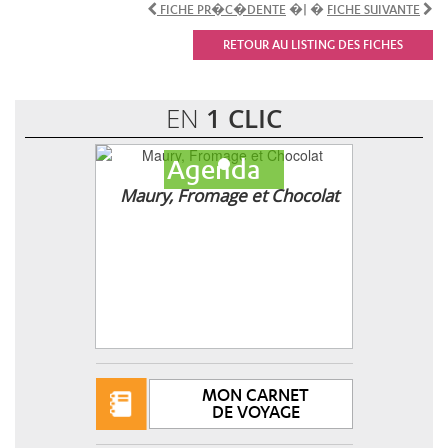
FICHE PR�C�DENTE
�| �
FICHE SUIVANTE
RETOUR AU LISTING DES FICHES
EN
1 CLIC
Agenda
Maury, Fromage et Chocolat
MON CARNET
DE VOYAGE