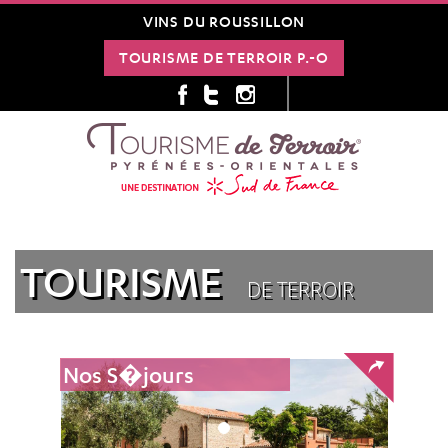
VINS DU ROUSSILLON
TOURISME DE TERROIR P.-O
TOURISME
DE TERROIR
Nos S�jours