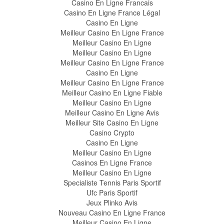
Casino En Ligne Francais
Casino En Ligne France Légal
Casino En Ligne
Meilleur Casino En Ligne France
Meilleur Casino En Ligne
Meilleur Casino En Ligne
Meilleur Casino En Ligne France
Casino En Ligne
Meilleur Casino En Ligne France
Meilleur Casino En Ligne Fiable
Meilleur Casino En Ligne
Meilleur Casino En Ligne Avis
Meilleur Site Casino En Ligne
Casino Crypto
Casino En Ligne
Meilleur Casino En Ligne
Casinos En Ligne France
Meilleur Casino En Ligne
Specialiste Tennis Paris Sportif
Ufc Paris Sportif
Jeux Plinko Avis
Nouveau Casino En Ligne France
Meilleur Casino En Ligne