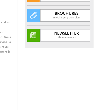
BROCHURES
Télécharger / Consulter
end sur
ave
NEWSLETTER
vin. Nous
Abonnez-vous !
vins, la
 et du
xtant le