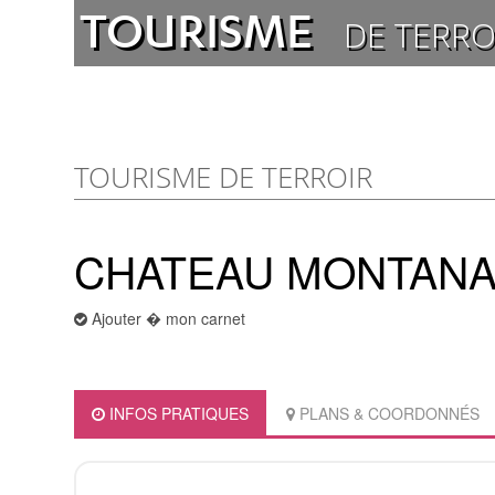
TOURISME
DE TERRO
TOURISME DE TERROIR
CHATEAU MONTAN
Ajouter � mon carnet
INFOS PRATIQUES
PLANS & COORDONNÉS