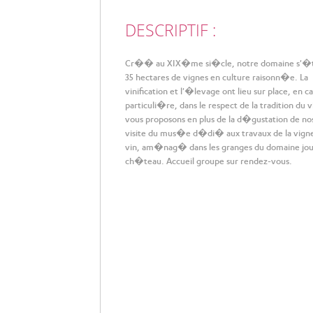
DESCRIPTIF :
Cr�� au XIX�me si�cle, notre domaine s'�t
35 hectares de vignes en culture raisonn�e. La
vinification et l'�levage ont lieu sur place, en c
particuli�re, dans le respect de la tradition du 
vous proposons en plus de la d�gustation de nos 
visite du mus�e d�di� aux travaux de la vigne
vin, am�nag� dans les granges du domaine jou
ch�teau. Accueil groupe sur rendez-vous.