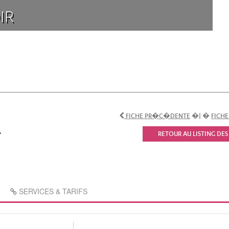
IR
A
FICHE PR�C�DENTE
�| �
FICHE
RETOUR AU LISTING DES
SERVICES & TARIFS