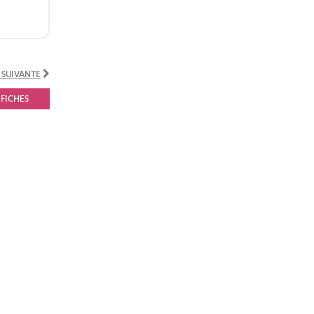
 SUIVANTE
 FICHES