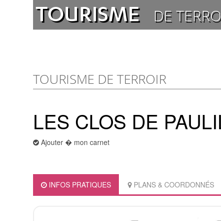
TOURISME
DE TERRO
TOURISME DE TERROIR
LES CLOS DE PAUL
Ajouter � mon carnet
INFOS PRATIQUES
PLANS & COORDONNÉS