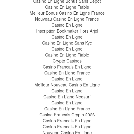
Casino En Ligne Bonus Sans Dépôt
Casino En Ligne Fiable
Meilleur Bonus Casino En Ligne France
Nouveau Casino En Ligne France
Casino En Ligne
Inscription Bookmaker Hors Arjel
Casino En Ligne
Casino En Ligne Sans Kyc
Casino En Ligne
Casino En Ligne Fiable
Crypto Casinos
Casino Francais En Ligne
Casino En Ligne France
Casino En Ligne
Meilleur Nouveau Casino En Ligne
Casino En Ligne
Casino En Ligne Neosurf
Casino En Ligne
Casino En Ligne France
Casino Français Crypto 2026
Casino Francais En Ligne
Casino Francais En Ligne
Nouveau Casino En Ligne