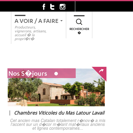
A VOIR / A FAIRE
.
...
Producteurs,
RECHERCHER
vignerons, artisans,
�
accueil � la
propri�t�
Nos S�jours
Chambres Viticoles du Mas Latour Lavail
Cet ancien mas Catalan totalement r�nov� a mis
l'accent sur un d�cor m�lant mat�riaux anciens
et lignes contemporaines...