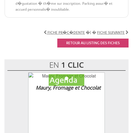
d�gustation � th�me sur inscription. Parking assur� et
accueil personnalis� inoubliable.
FICHE PR�C�DENTE
�| �
FICHE SUIVANTE
RETOUR AU LISTING DES FICHES
EN
1 CLIC
Agenda
Maury, Fromage et Chocolat