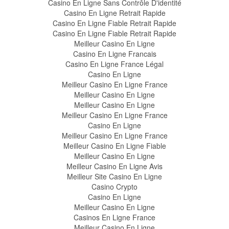
Casino En Ligne Sans Contrôle D'identité
Casino En Ligne Retrait Rapide
Casino En Ligne Fiable Retrait Rapide
Casino En Ligne Fiable Retrait Rapide
Meilleur Casino En Ligne
Casino En Ligne Francais
Casino En Ligne France Légal
Casino En Ligne
Meilleur Casino En Ligne France
Meilleur Casino En Ligne
Meilleur Casino En Ligne
Meilleur Casino En Ligne France
Casino En Ligne
Meilleur Casino En Ligne France
Meilleur Casino En Ligne Fiable
Meilleur Casino En Ligne
Meilleur Casino En Ligne Avis
Meilleur Site Casino En Ligne
Casino Crypto
Casino En Ligne
Meilleur Casino En Ligne
Casinos En Ligne France
Meilleur Casino En Ligne