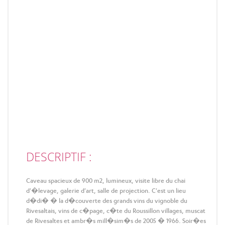
DESCRIPTIF :
Caveau spacieux de 900 m2, lumineux, visite libre du chai
d'�levage, galerie d'art, salle de projection. C'est un lieu
d�di� � la d�couverte des grands vins du vignoble du
Rivesaltais, vins de c�page, c�te du Roussillon villages, muscat
de Rivesaltes et ambr�s mill�sim�s de 2005 � 1966. Soir�es