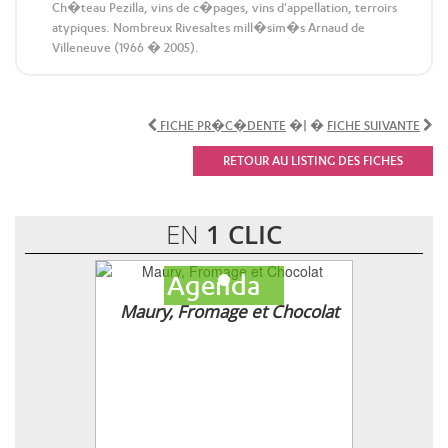
Ch�teau Pezilla, vins de c�pages, vins d'appellation, terroirs
atypiques. Nombreux Rivesaltes mill�sim�s Arnaud de
Villeneuve (1966 � 2005).
FICHE PR�C�DENTE
�| �
FICHE SUIVANTE
RETOUR AU LISTING DES FICHES
EN
1 CLIC
Agenda
Maury, Fromage et Chocolat