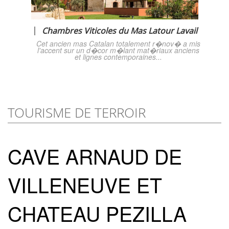
Chambres Viticoles du Mas Latour Lavail
Cet ancien mas Catalan totalement r�nov� a mis
l'accent sur un d�cor m�lant mat�riaux anciens
et lignes contemporaines...
TOURISME DE TERROIR
CAVE ARNAUD DE
VILLENEUVE ET
CHATEAU PEZILLA