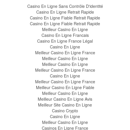
Casino En Ligne Sans Contrôle D'identité
Casino En Ligne Retrait Rapide
Casino En Ligne Fiable Retrait Rapide
Casino En Ligne Fiable Retrait Rapide
Meilleur Casino En Ligne
Casino En Ligne Francais
Casino En Ligne France Légal
Casino En Ligne
Meilleur Casino En Ligne France
Meilleur Casino En Ligne
Meilleur Casino En Ligne
Meilleur Casino En Ligne France
Casino En Ligne
Meilleur Casino En Ligne France
Meilleur Casino En Ligne Fiable
Meilleur Casino En Ligne
Meilleur Casino En Ligne Avis
Meilleur Site Casino En Ligne
Casino Crypto
Casino En Ligne
Meilleur Casino En Ligne
Casinos En Ligne France