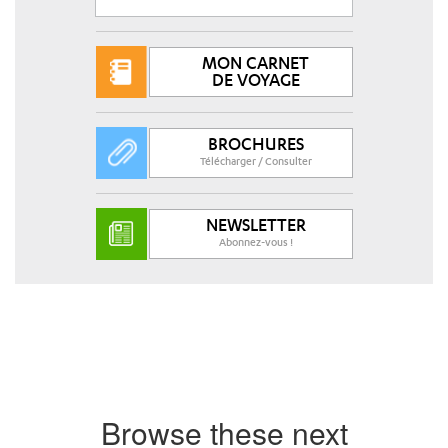
MON CARNET
DE VOYAGE
BROCHURES
Télécharger / Consulter
NEWSLETTER
Abonnez-vous !
Browse these next