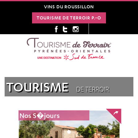
VINS DU ROUSSILLON
TOURISME DE TERROIR P.-O
TOURISME
DE TERROIR
Nos S�jours