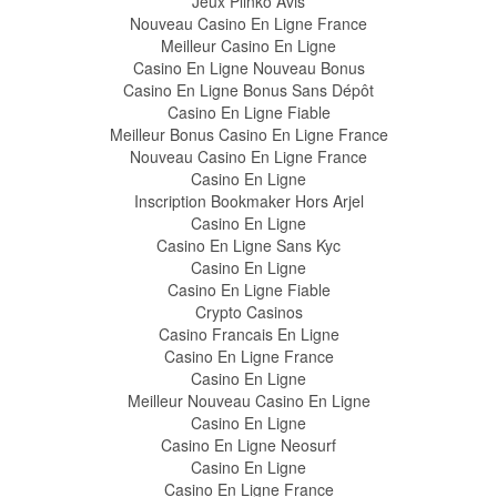
Jeux Plinko Avis
Nouveau Casino En Ligne France
Meilleur Casino En Ligne
Casino En Ligne Nouveau Bonus
Casino En Ligne Bonus Sans Dépôt
Casino En Ligne Fiable
Meilleur Bonus Casino En Ligne France
Nouveau Casino En Ligne France
Casino En Ligne
Inscription Bookmaker Hors Arjel
Casino En Ligne
Casino En Ligne Sans Kyc
Casino En Ligne
Casino En Ligne Fiable
Crypto Casinos
Casino Francais En Ligne
Casino En Ligne France
Casino En Ligne
Meilleur Nouveau Casino En Ligne
Casino En Ligne
Casino En Ligne Neosurf
Casino En Ligne
Casino En Ligne France