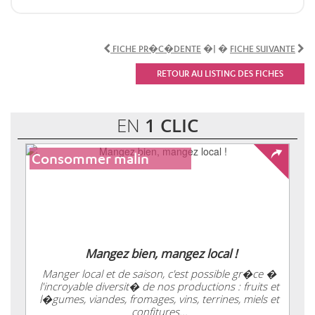
FICHE PR�C�DENTE
�| �
FICHE SUIVANTE
RETOUR AU LISTING DES FICHES
EN
1 CLIC
Consommer malin
Mangez bien, mangez local !
Manger local et de saison, c'est possible gr�ce �
l'incroyable diversit� de nos productions : fruits et
l�gumes, viandes, fromages, vins, terrines, miels et
confitures...