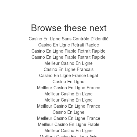
Browse these next
Casino En Ligne Sans Contrôle D'identité
Casino En Ligne Retrait Rapide
Casino En Ligne Fiable Retrait Rapide
Casino En Ligne Fiable Retrait Rapide
Meilleur Casino En Ligne
Casino En Ligne Francais
Casino En Ligne France Légal
Casino En Ligne
Meilleur Casino En Ligne France
Meilleur Casino En Ligne
Meilleur Casino En Ligne
Meilleur Casino En Ligne France
Casino En Ligne
Meilleur Casino En Ligne France
Meilleur Casino En Ligne Fiable
Meilleur Casino En Ligne
Meilleur Casino En Ligne Avis