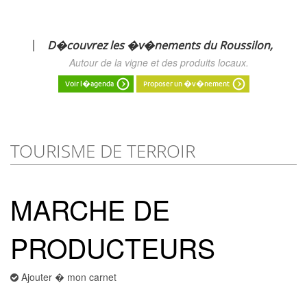
D�couvrez les �v�nements du Roussilon,
Autour de la vigne et des produits locaux.
Voir l�agenda
Proposer un �v�nement
TOURISME DE TERROIR
MARCHE DE
PRODUCTEURS
Ajouter � mon carnet