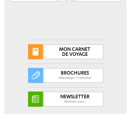
MON CARNET
DE VOYAGE
BROCHURES
Télécharger / Consulter
NEWSLETTER
Abonnez-vous !