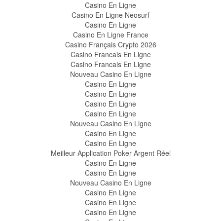
Casino En Ligne
Casino En Ligne Neosurf
Casino En Ligne
Casino En Ligne France
Casino Français Crypto 2026
Casino Francais En Ligne
Casino Francais En Ligne
Nouveau Casino En Ligne
Casino En Ligne
Casino En Ligne
Casino En Ligne
Casino En Ligne
Nouveau Casino En Ligne
Casino En Ligne
Casino En Ligne
Meilleur Application Poker Argent Réel
Casino En Ligne
Casino En Ligne
Nouveau Casino En Ligne
Casino En Ligne
Casino En Ligne
Casino En Ligne