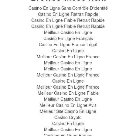
Casino En Ligne Sans Contrôle D'identité
Casino En Ligne Retrait Rapide
Casino En Ligne Fiable Retrait Rapide
Casino En Ligne Fiable Retrait Rapide
Meilleur Casino En Ligne
Casino En Ligne Francais
Casino En Ligne France Légal
Casino En Ligne
Meilleur Casino En Ligne France
Meilleur Casino En Ligne
Meilleur Casino En Ligne
Meilleur Casino En Ligne France
Casino En Ligne
Meilleur Casino En Ligne France
Meilleur Casino En Ligne Fiable
Meilleur Casino En Ligne
Meilleur Casino En Ligne Avis
Meilleur Site Casino En Ligne
Casino Crypto
Casino En Ligne
Meilleur Casino En Ligne
Casinos En Ligne France