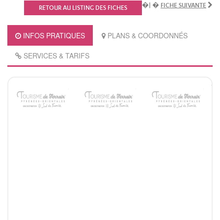
�| �
FICHE SUIVANTE
RETOUR AU LISTING DES FICHES
INFOS PRATIQUES
PLANS & COORDONNÉS
SERVICES & TARIFS